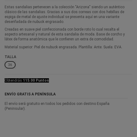
Estas sandalias pertenecen a la colección "Arizona" siendo un auténtico
clásico de las sandalias. Gracias a sus dos correas con dos hebillas de
espiga de metal de ajuste individual se presenta aquí en una variante
desenfadada de nubuck engrasado.
Creadas en suave piel confeccionada con borde roto lo cual resalta el
aspecto artesanal y natural de esta sandalia de moda. Base de corcho y
látex de forma anatómica que le confieren un extra de comodidad.
Material superior: Piel de nubuck engrasada. Plantilla: Ante. Suela: EVA.
TALLA
36
Obtendrás
115.00 Puntos
ENVÍO GRATIS A PENÍNSULA
El envío será gratuito en todos los pedidos con destino España
(Peninsular).