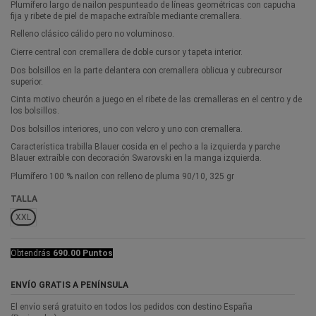
Plumífero largo de nailon pespunteado de líneas geométricas con capucha
fija y ribete de piel de mapache extraíble mediante cremallera.
Relleno clásico cálido pero no voluminoso.
Cierre central con cremallera de doble cursor y tapeta interior.
Dos bolsillos en la parte delantera con cremallera oblicua y cubrecursor
superior.
Cinta motivo cheurón a juego en el ribete de las cremalleras en el centro y de
los bolsillos.
Dos bolsillos interiores, uno con velcro y uno con cremallera.
Característica trabilla Blauer cosida en el pecho a la izquierda y parche
Blauer extraíble con decoración Swarovski en la manga izquierda.
Plumífero 100 % nailon con relleno de pluma 90/10, 325 gr
TALLA
XXL
Obtendrás
690.00 Puntos
ENVÍO GRATIS A PENÍNSULA
El envío será gratuito en todos los pedidos con destino España