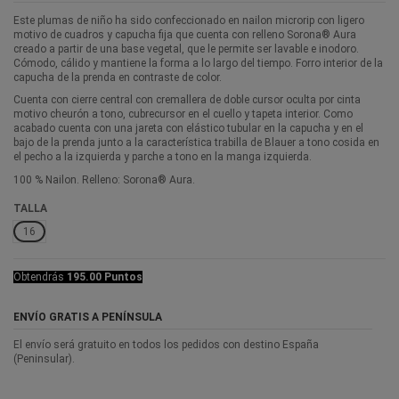
Este plumas de niño ha sido confeccionado en nailon microrip con ligero
motivo de cuadros y capucha fija que cuenta con relleno Sorona® Aura
creado a partir de una base vegetal, que le permite ser lavable e inodoro.
Cómodo, cálido y mantiene la forma a lo largo del tiempo. Forro interior de la
capucha de la prenda en contraste de color.
Cuenta con cierre central con cremallera de doble cursor oculta por cinta
motivo cheurón a tono, cubrecursor en el cuello y tapeta interior. Como
acabado cuenta con una jareta con elástico tubular en la capucha y en el
bajo de la prenda junto a la característica trabilla de Blauer a tono cosida en
el pecho a la izquierda y parche a tono en la manga izquierda.
100 % Nailon. Relleno: Sorona® Aura.
TALLA
16
Obtendrás
195.00 Puntos
ENVÍO GRATIS A PENÍNSULA
El envío será gratuito en todos los pedidos con destino España
(Peninsular).