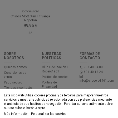
SCOTCH & SODA
Chinos Mott Slim Fit Sarga
Algodón
99,95 €
32
SOBRE
NUESTRAS
FORMAS DE
NOSOTROS
POLÍTICAS
CONTACTO
Quienes somos
Club Fidelización El
987 40 34 08
Ropero1961
601 40 13 24
Condiciones de
venta
Política de cookies
info@elropero1961.com
Pago seguro
Política de
Privacidad
Tiendas y contacto
Aviso legal
Este sitio web utiliza cookies propias y de terceros para mejorar nuestros
Accesibilidad
servicios y mostrarle publicidad relacionada con sus preferencias mediante
el análisis de sus hábitos de navegación. Para dar su consentimiento sobre
su uso pulse el botón Acepto.
© EL ROPERO 1961 - Todos los derechos reservados - Powered by
Más información
Personalizar las cookies
bytefactory