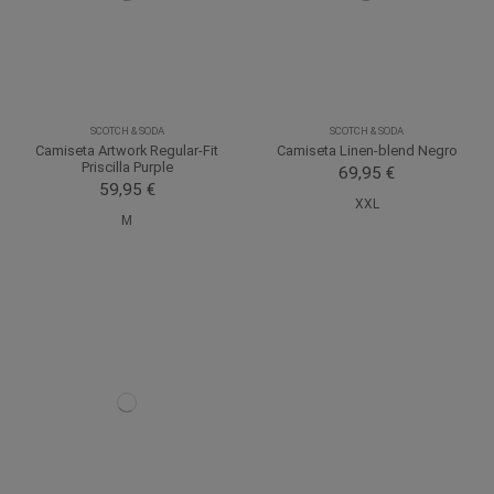
SCOTCH & SODA
SCOTCH & SODA
Camiseta Artwork Regular-Fit
Camiseta Linen-blend Negro
Priscilla Purple
69,95 €
59,95 €
XXL
M