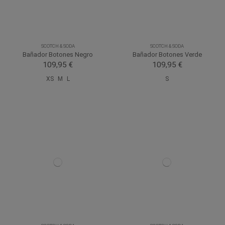
SCOTCH & SODA
SCOTCH & SODA
Bañador Botones Negro
Bañador Botones Verde
109,95 €
109,95 €
XS
M
L
S