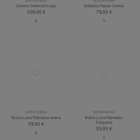
SCOTCH & SODA
SCOTCH & SODA
Camisa Oversize Logo
Bañador Rayas Crema
109,95 €
79,95 €
S
S
SCOTCH & SODA
SCOTCH & SODA
Bolsa Lona Palmeras Arena
Bolsa Lona Palmeras
Turquesa
39,95 €
39,95 €
U
U