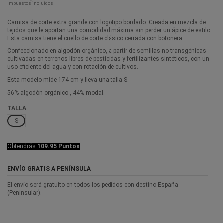
Impuestos incluidos
Camisa de corte extra grande con logotipo bordado. Creada en mezcla de
tejidos que le aportan una comodidad máxima sin perder un ápice de estilo.
Esta camisa tiene el cuello de corte clásico cerrada con botonera.
Confeccionado en algodón orgánico, a partir de semillas no transgénicas
cultivadas en terrenos libres de pesticidas y fertilizantes sintéticos, con un
uso eficiente del agua y con rotación de cultivos.
Esta modelo mide 174 cm y lleva una talla S.
56% algodón orgánico , 44% modal.
TALLA
S
Obtendrás
109.95 Puntos
ENVÍO GRATIS A PENÍNSULA
El envío será gratuito en todos los pedidos con destino España
(Peninsular).