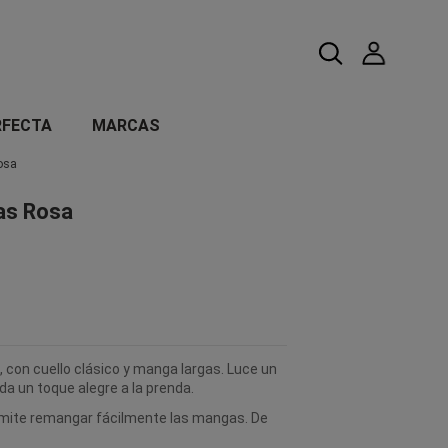
RFECTA
MARCAS
osa
as Rosa
 con cuello clásico y manga largas. Luce un
 da un toque alegre a la prenda.
rmite remangar fácilmente las mangas. De