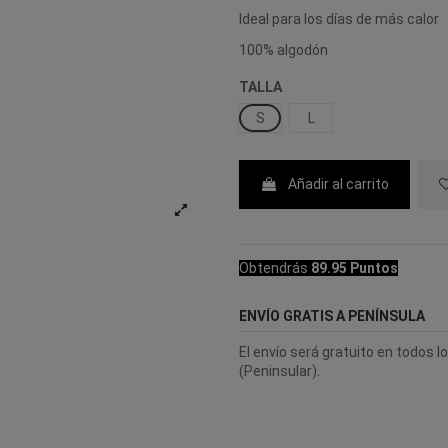
Ideal para los días de más calor
100% algodón
TALLA
S
L
Añadir al carrito
Obtendrás
89.95 Puntos
ENVÍO GRATIS A PENÍNSULA
El envío será gratuito en todos 
(Peninsular).