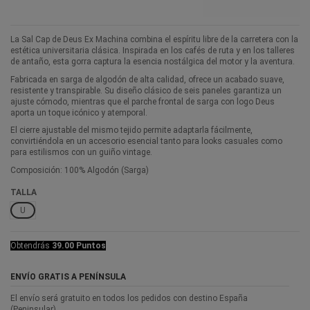
La Sal Cap de Deus Ex Machina combina el espíritu libre de la carretera con la
estética universitaria clásica. Inspirada en los cafés de ruta y en los talleres
de antaño, esta gorra captura la esencia nostálgica del motor y la aventura.
Fabricada en sarga de algodón de alta calidad, ofrece un acabado suave,
resistente y transpirable. Su diseño clásico de seis paneles garantiza un
ajuste cómodo, mientras que el parche frontal de sarga con logo Deus
aporta un toque icónico y atemporal.
El cierre ajustable del mismo tejido permite adaptarla fácilmente,
convirtiéndola en un accesorio esencial tanto para looks casuales como
para estilismos con un guiño vintage.
Composición: 100% Algodón (Sarga)
TALLA
U
Obtendrás
39.00 Puntos
ENVÍO GRATIS A PENÍNSULA
El envío será gratuito en todos los pedidos con destino España
(Peninsular).