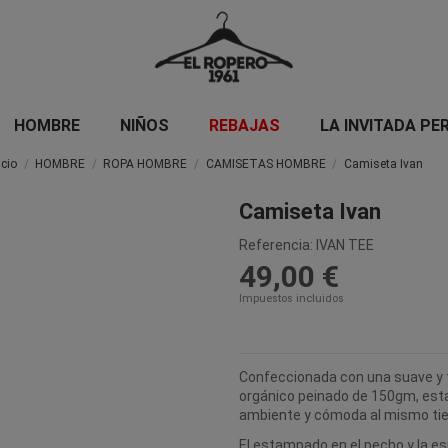
HOMBRE
NIÑOS
REBAJAS
LA INVITADA PE
icio
HOMBRE
ROPA HOMBRE
CAMISETAS HOMBRE
Camiseta Ivan
Camiseta Ivan
Referencia:
IVAN TEE
49,00 €
Impuestos incluidos
Confeccionada con una suave y t
orgánico peinado de 150gm, est
ambiente y cómoda al mismo ti
El estampado en el pecho y la es