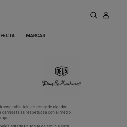
RFECTA
MARCAS
ranspirable tela de jersey de algodón
a camiseta es respetuosa con el medio
empo.
palda agrega un toque de estilo a esta