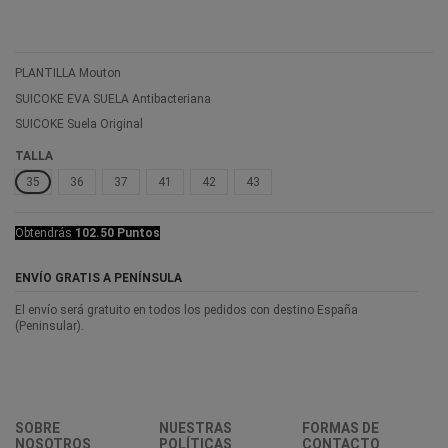
PLANTILLA Mouton
SUICOKE EVA SUELA Antibacteriana
SUICOKE Suela Original
TALLA
35
36
37
41
42
43
Obtendrás
102.50 Puntos
ENVÍO GRATIS A PENÍNSULA
El envío será gratuito en todos los pedidos con destino España
(Peninsular).
SOBRE
NUESTRAS
FORMAS DE
NOSOTROS
POLÍTICAS
CONTACTO