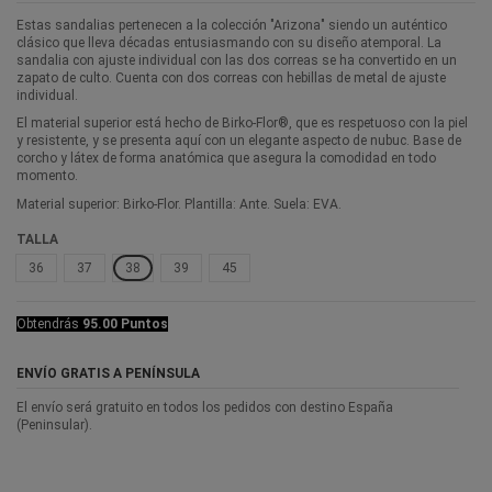
Estas sandalias pertenecen a la colección "Arizona" siendo un auténtico
clásico que lleva décadas entusiasmando con su diseño atemporal. La
sandalia con ajuste individual con las dos correas se ha convertido en un
zapato de culto. Cuenta con dos correas con hebillas de metal de ajuste
individual.
El material superior está hecho de Birko-Flor®, que es respetuoso con la piel
y resistente, y se presenta aquí con un elegante aspecto de nubuc. Base de
corcho y látex de forma anatómica que asegura la comodidad en todo
momento.
Material superior: Birko-Flor. Plantilla: Ante. Suela: EVA.
TALLA
36
37
38
39
45
Obtendrás
95.00 Puntos
ENVÍO GRATIS A PENÍNSULA
El envío será gratuito en todos los pedidos con destino España
(Peninsular).