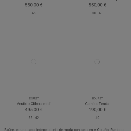
550,00 €
550,00 €
46
38
40
BOÜRET
BOÜRET
Vestido Cithera midi
Camisa Zenda
495,00 €
190,00 €
38
42
40
Boüret es una casa independiente de moda con sede en A Coruña. Fundada