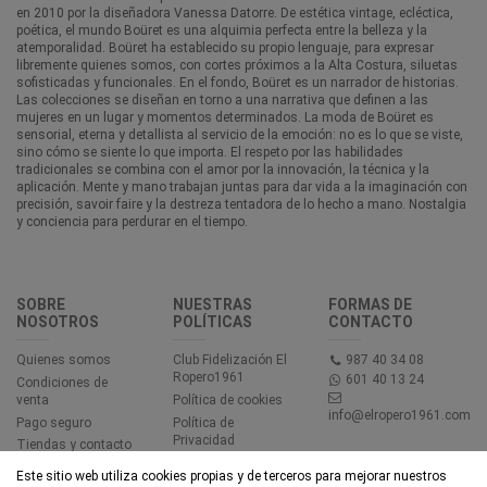
en 2010 por la diseñadora Vanessa Datorre. De estética vintage, ecléctica,
poética, el mundo Boüret es una alquimia perfecta entre la belleza y la
atemporalidad. Boüret ha establecido su propio lenguaje, para expresar
libremente quienes somos, con cortes próximos a la Alta Costura, siluetas
sofisticadas y funcionales. En el fondo, Boüret es un narrador de historias.
Las colecciones se diseñan en torno a una narrativa que definen a las
mujeres en un lugar y momentos determinados. La moda de Boüret es
sensorial, eterna y detallista al servicio de la emoción: no es lo que se viste,
sino cómo se siente lo que importa. El respeto por las habilidades
tradicionales se combina con el amor por la innovación, la técnica y la
aplicación. Mente y mano trabajan juntas para dar vida a la imaginación con
precisión, savoir faire y la destreza tentadora de lo hecho a mano. Nostalgia
y conciencia para perdurar en el tiempo.
SOBRE
NUESTRAS
FORMAS DE
NOSOTROS
POLÍTICAS
CONTACTO
Quienes somos
Club Fidelización El
987 40 34 08
Ropero1961
601 40 13 24
Condiciones de
venta
Política de cookies
info@elropero1961.com
Pago seguro
Política de
Privacidad
Tiendas y contacto
Aviso legal
Este sitio web utiliza cookies propias y de terceros para mejorar nuestros
Accesibilidad