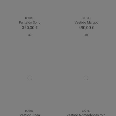
BOÜRET
BOÜRET
Pantalón Sono
Vestido Margot
320,00 €
490,00 €
40
40
BOÜRET
BOÜRET
Vestido Thea
Vestido Nomeolvides rojo