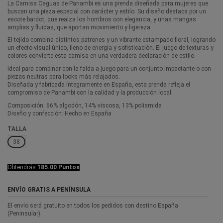
La Camisa Caguas de Panambi es una prenda diseñada para mujeres que
buscan una pieza especial con carácter y estilo. Su diseño destaca por un
escote bardot, que realza los hombros con elegancia, y unas mangas
amplias y fluidas, que aportan movimiento y ligereza.
El tejido combina distintos patrones y un vibrante estampado floral, logrando
un efecto visual único, lleno de energía y sofisticación. El juego de texturas y
colores convierte esta camisa en una verdadera declaración de estilo.
Ideal para combinar con la falda a juego para un conjunto impactante o con
piezas neutras para looks más relajados.
Diseñada y fabricada íntegramente en España, esta prenda refleja el
compromiso de Panambi con la calidad y la producción local.
Composición: 66% algodón, 14% viscosa, 13% poliamida
Diseño y confección: Hecho en España
TALLA
38
Obtendrás
185.00 Puntos
ENVÍO GRATIS A PENÍNSULA
El envío será gratuito en todos los pedidos con destino España
(Peninsular).