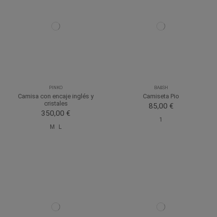
PINKO
BA&SH
Camisa con encaje inglés y
Camiseta Pio
cristales
85,00 €
350,00 €
1
M
L