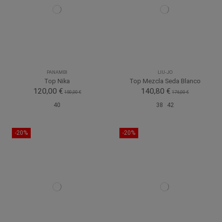
PANAMBI
LIU-JO
Top Nika
Top Mezcla Seda Blanco
120,00 €
140,80 €
150,00 €
176,00 €
40
38
42
-20%
-20%