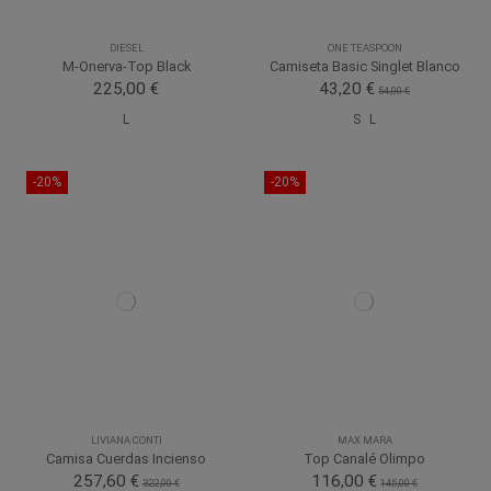
DIESEL
ONE TEASPOON
M-Onerva-Top Black
Camiseta Basic Singlet Blanco
225,00 €
43,20 €
54,00 €
L
S
L
-20%
-20%
LIVIANA CONTI
MAX MARA
Camisa Cuerdas Incienso
Top Canalé Olimpo
257,60 €
116,00 €
322,00 €
145,00 €