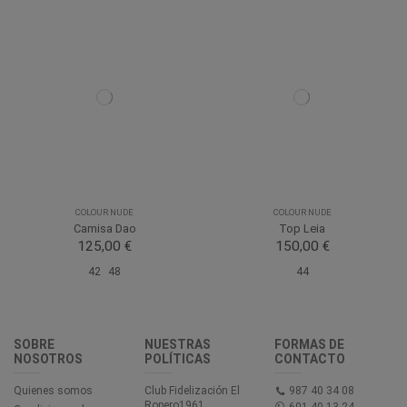
COLOUR NUDE
COLOUR NUDE
Camisa Dao
Top Leia
125,00 €
150,00 €
42
48
44
SOBRE
NUESTRAS
FORMAS DE
NOSOTROS
POLÍTICAS
CONTACTO
Quienes somos
Club Fidelización El
987 40 34 08
Ropero1961
601 40 13 24