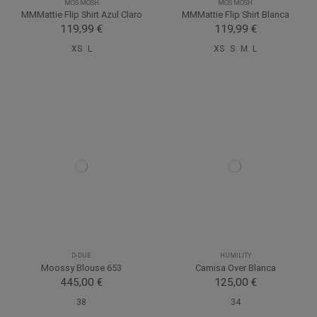
MOS MOSH
MOS MOSH
MMMattie Flip Shirt Azul Claro
MMMattie Flip Shirt Blanca
119,99 €
119,99 €
XS
L
XS
S
M
L
D-DUE
HUMILITY
Moossy Blouse 653
Camisa Over Blanca
445,00 €
125,00 €
38
34