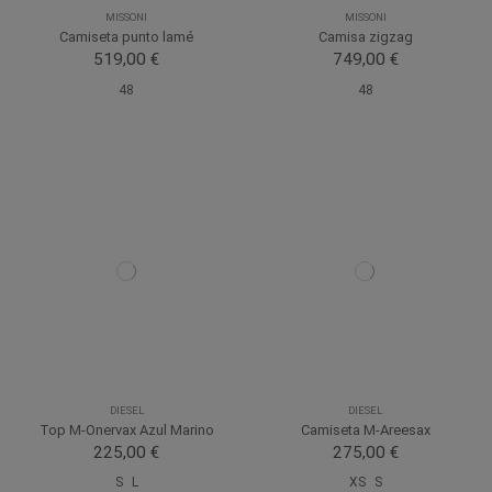
MISSONI
MISSONI
Camiseta punto lamé
Camisa zigzag
519,00 €
749,00 €
48
48
DIESEL
DIESEL
Top M-Onervax Azul Marino
Camiseta M-Areesax
225,00 €
275,00 €
S
L
XS
S