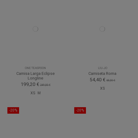
ONE TEASPOON
LIU-JO
Camisa Larga Eclipse
Camiseta Roma
Longline
54,40 €
68,00 €
199,20 €
249,00 €
XS
XS
M
-20%
-20%