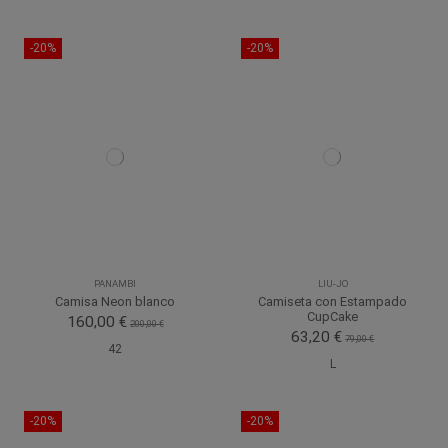
-20%
-20%
PANAMBI
LIU-JO
Camisa Neon blanco
Camiseta con Estampado
CupCake
160,00 €
200,00 €
63,20 €
79,00 €
42
L
-20%
-20%