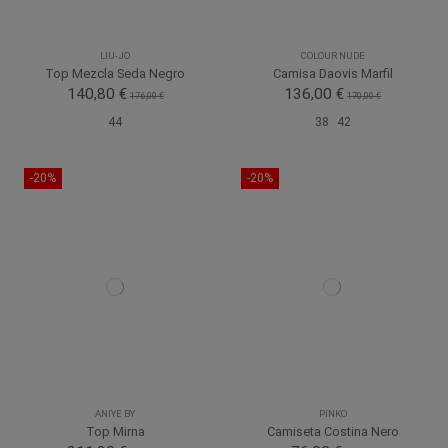
LIU-JO
COLOUR NUDE
Top Mezcla Seda Negro
Camisa Daovis Marfil
140,80 €
136,00 €
176,00 €
170,00 €
44
38
42
-20%
-20%
ANIYE BY
PINKO
Top Mirna
Camiseta Costina Nero