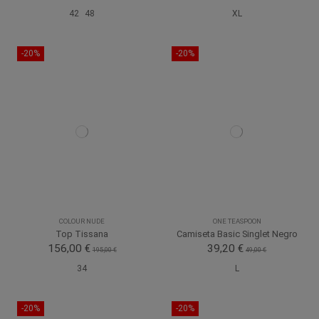
42
48
XL
-20%
-20%
COLOUR NUDE
ONE TEASPOON
Top Tissana
Camiseta Basic Singlet Negro
156,00 €
39,20 €
195,00 €
49,00 €
34
L
-20%
-20%