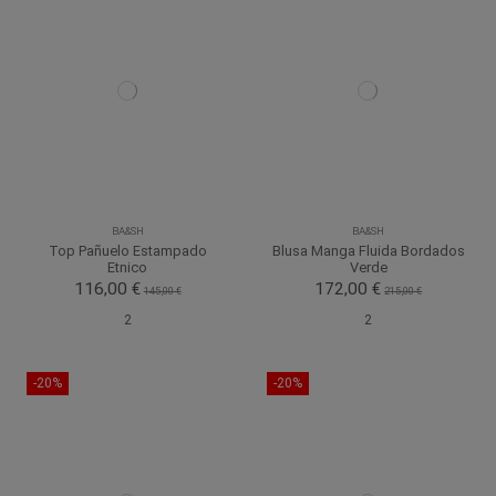
BA&SH
BA&SH
Top Pañuelo Estampado
Blusa Manga Fluida Bordados
Etnico
Verde
116,00 €
172,00 €
145,00 €
215,00 €
2
2
-20%
-20%