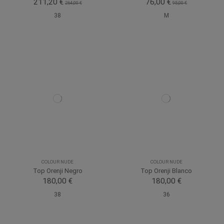
211,20 €
76,00 €
264,00 €
95,00 €
38
M
COLOUR NUDE
COLOUR NUDE
Top Orenji Negro
Top Orenji Blanco
180,00 €
180,00 €
38
36