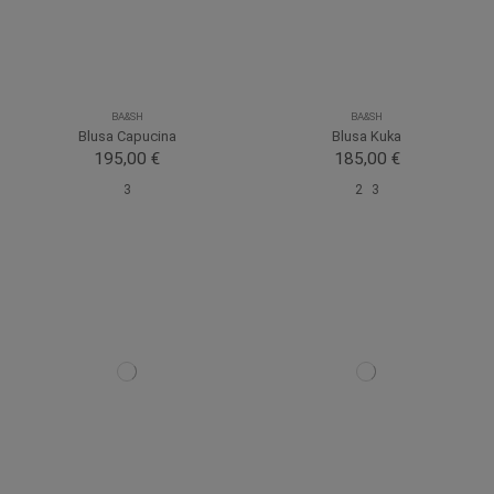
BA&SH
BA&SH
Blusa Capucina
Blusa Kuka
195,00 €
185,00 €
3
2
3