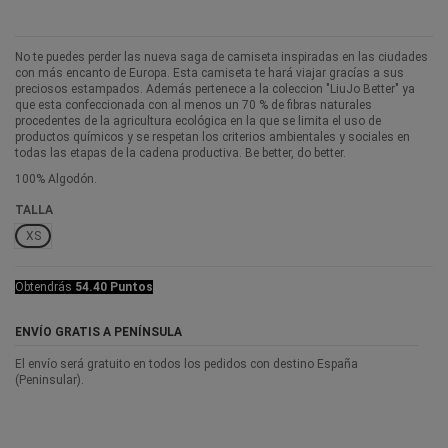
No te puedes perder las nueva saga de camiseta inspiradas en las ciudades
con más encanto de Europa. Esta camiseta te hará viajar gracías a sus
preciosos estampados. Además pertenece a la coleccion "LiuJo Better" ya
que esta confeccionada con al menos un 70 % de fibras naturales
procedentes de la agricultura ecológica en la que se limita el uso de
productos químicos y se respetan los criterios ambientales y sociales en
todas las etapas de la cadena productiva. Be better, do better.
100% Algodón.
TALLA
XS
Obtendrás
54.40 Puntos
ENVÍO GRATIS A PENÍNSULA
El envío será gratuito en todos los pedidos con destino España
(Peninsular).