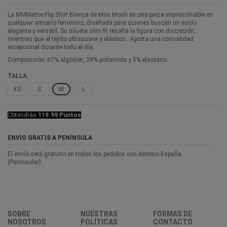
La MMMattie Flip Shirt Blanca de Mos Mosh es una pieza imprescindible en
cualquier armario femenino, diseñada para quienes buscan un estilo
elegante y versátil. Su silueta slim fit resalta la figura con discreción,
mientras que el tejido ultrasuave y elástico. Aporta una comodidad
excepcional durante todo el día.
Composición: 67% algodón, 28% poliamida y 5% elastano.
TALLA
XS
S
M
L
Obtendrás
119.99 Puntos
ENVÍO GRATIS A PENÍNSULA
El envío será gratuito en todos los pedidos con destino España
(Peninsular).
SOBRE
NUESTRAS
FORMAS DE
NOSOTROS
POLÍTICAS
CONTACTO