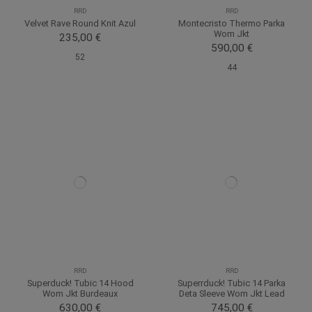
RRD
RRD
Velvet Rave Round Knit Azul
Montecristo Thermo Parka
Wom Jkt
235,00 €
590,00 €
52
44
RRD
RRD
Superduck! Tubic 14 Hood
Superrduck! Tubic 14 Parka
Wom Jkt Burdeaux
Deta Sleeve Wom Jkt Lead
630,00 €
745,00 €