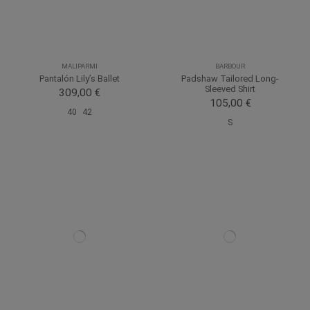
MALIPARMI
BARBOUR
Pantalón Lily’s Ballet
Padshaw Tailored Long-
Sleeved Shirt
309,00 €
105,00 €
40
42
S