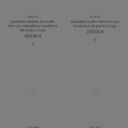
MISSONI
MISSONI
Sudadera abierta de cuello
Sudadera cuello redondo con
alto con cremallera, bordados
bordados de punto y logo
de punto y logo
350,00 €
420,00 €
S
S
PHILIPPA
PHILIPPA