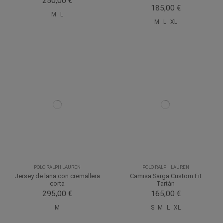
250,00 €
185,00 €
M
L
M
L
XL
POLO RALPH LAUREN
POLO RALPH LAUREN
Jersey de lana con cremallera
Camisa Sarga Custom Fit
corta
Tartán
295,00 €
165,00 €
M
S
M
L
XL