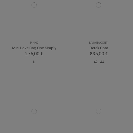
PINKO
LIVIANA CONTI
Mini Love Bag One Simply
Derek Coat
275,00 €
835,00 €
U
42
44