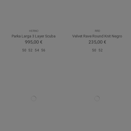
HERNO
RRD
Parka Larga 3 Layer Scuba
Velvet Rave Round Knit Negro
995,00 €
235,00 €
50
52
54
56
50
52