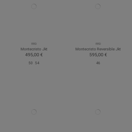
RRD
RRD
Montecristo Jkt
Montecristo Reversible Jkt
495,00 €
595,00 €
50
54
46