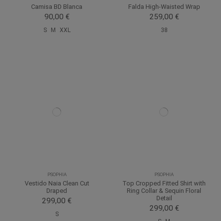
Camisa BD Blanca
Falda High-Waisted Wrap
90,00 €
259,00 €
S
M
XXL
38
PSOPHIA
PSOPHIA
Vestido Naia Clean Cut
Top Cropped Fitted Shirt with
Draped
Ring Collar & Sequin Floral
Detail
299,00 €
299,00 €
S