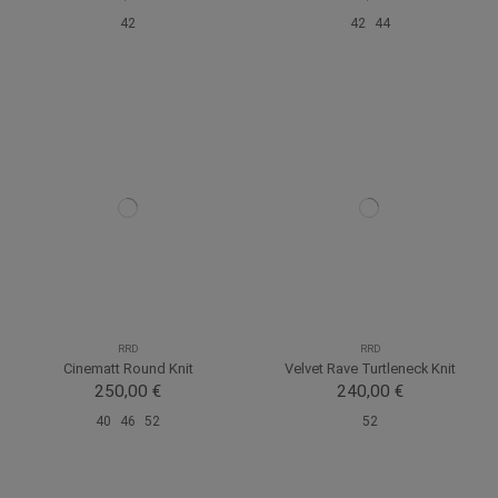
42
42
44
RRD
RRD
Cinematt Round Knit
Velvet Rave Turtleneck Knit
250,00 €
240,00 €
40
46
52
52