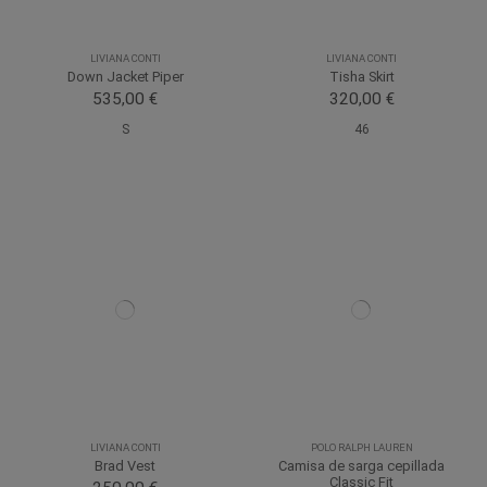
LIVIANA CONTI
LIVIANA CONTI
Down Jacket Piper
Tisha Skirt
535,00 €
320,00 €
S
46
LIVIANA CONTI
POLO RALPH LAUREN
Brad Vest
Camisa de sarga cepillada
Classic Fit