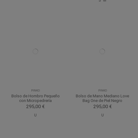
S
M
PINKO
PINKO
Bolso de Hombro Pequeño
Bolso de Mano Mediano Love
con Micropedrería
Bag One de Piel Negro
295,00 €
295,00 €
U
U