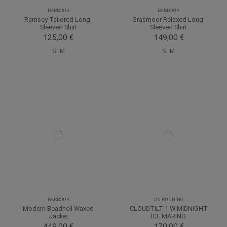
BARBOUR
BARBOUR
Ramsey Tailored Long-
Grasmoor Relaxed Long-
Sleeved Shirt
Sleeved Shirt
125,00 €
149,00 €
S
M
S
M
BARBOUR
ON RUNNING
Modern Beadnell Waxed
CLOUDTILT 1 W MIDNIGHT
Jacket
ICE MARINO
449,00 €
170,00 €