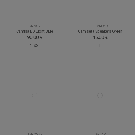
EDMMOND
EDMMOND
Camisa BD Light Blue
Camiseta Speakers Green
90,00 €
45,00 €
S
XXL
L
EDMMOND
PSOPHIA