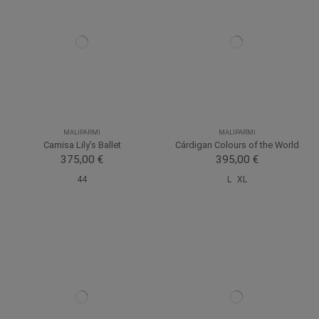
MALIPARMI
MALIPARMI
Camisa Lily’s Ballet
Cárdigan Colours of the World
375,00 €
395,00 €
44
L
XL