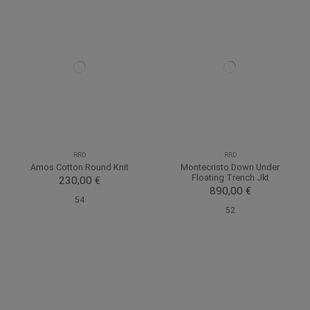
RRD
RRD
Amos Cotton Round Knit
Montecristo Down Under
Floating Trench Jkt
230,00 €
890,00 €
54
52