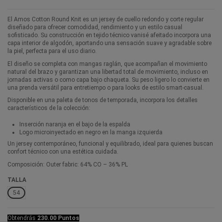
El Amos Cotton Round Knit es un jersey de cuello redondo y corte regular
diseñado para ofrecer comodidad, rendimiento y un estilo casual
sofisticado. Su construcción en tejido técnico vanisé afeitado incorpora una
capa interior de algodón, aportando una sensación suave y agradable sobre
la piel, perfecta para el uso diario.
El diseño se completa con mangas raglán, que acompañan el movimiento
natural del brazo y garantizan una libertad total de movimiento, incluso en
jornadas activas o como capa bajo chaqueta. Su peso ligero lo convierte en
una prenda versátil para entretiempo o para looks de estilo smart-casual.
Disponible en una paleta de tonos de temporada, incorpora los detalles
característicos de la colección:
Inserción naranja en el bajo de la espalda
Logo microinyectado en negro en la manga izquierda
Un jersey contemporáneo, funcional y equilibrado, ideal para quienes buscan
confort técnico con una estética cuidada.
Composición: Outer fabric: 64% CO – 36% PL
TALLA
54
Obtendrás
230.00 Puntos