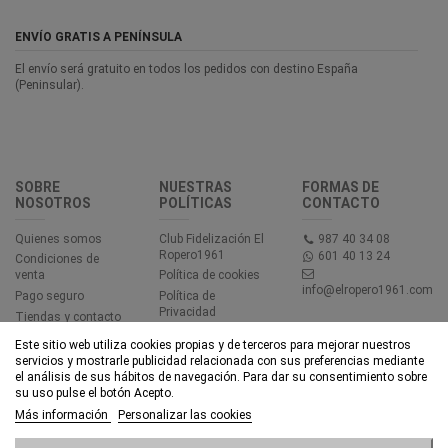
ENVÍO GRATIS A PENÍNSULA
El envío será gratuito en todos los pedidos con destino España
(Peninsular).
SOBRE
NUESTRAS
FORMAS DE
NOSOTROS
POLÍTICAS
CONTACTO
Quienes somos
Club Fidelización El
987 40 34 08
Ropero1961
601 40 13 24
Condiciones de
venta
Política de cookies
info@elropero1961.com
Pago seguro
Política de
Privacidad
Tiendas y contacto
Aviso legal
Este sitio web utiliza cookies propias y de terceros para mejorar nuestros
Accesibilidad
servicios y mostrarle publicidad relacionada con sus preferencias mediante
el análisis de sus hábitos de navegación. Para dar su consentimiento sobre
su uso pulse el botón Acepto.
© EL ROPERO 1961 - Todos los derechos reservados - Powered by
Más información
Personalizar las cookies
bytefactory
Añadir al carrito