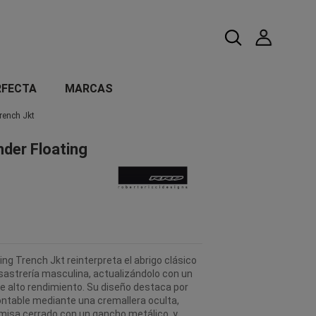
RFECTA
MARCAS
rench Jkt
der Floating
ng Trench Jkt reinterpreta el abrigo clásico
 sastrería masculina, actualizándolo con un
e alto rendimiento. Su diseño destaca por
table mediante una cremallera oculta,
misa cerrado con un gancho metálico, y