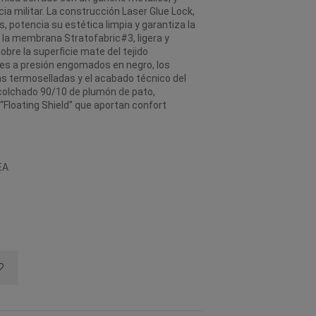
a militar. La construcción Laser Glue Lock,
 potencia su estética limpia y garantiza la
la membrana Stratofabric#3, ligera y
bre la superficie mate del tejido
es a presión engomados en negro, los
ras termoselladas y el acabado técnico del
 acolchado 90/10 de plumón de pato,
 “Floating Shield” que aportan confort
EA