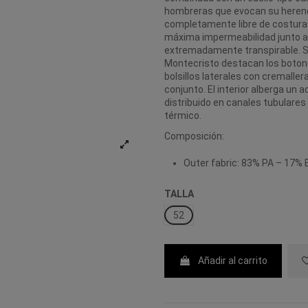
hombreras que evocan su herenci
completamente libre de costuras,
máxima impermeabilidad junto a 
extremadamente transpirable. So
Montecristo destacan los boton
bolsillos laterales con cremalle
conjunto. El interior alberga un
distribuido en canales tubulares
térmico.
Composición:
Outer fabric: 83% PA – 17% 
TALLA
52
Añadir al carrito