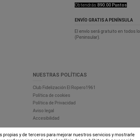
Obtendrás
890.00 Puntos
ENVÍO GRATIS A PENÍNSULA
El envío será gratuito en todos 
(Peninsular).
NUESTRAS POLÍTICAS
Club Fidelización El Ropero1961
Política de cookies
Política de Privacidad
Aviso legal
Accesibilidad
es propias y de terceros para mejorar nuestros servicios y mostrarle
 ROPERO 1961 - Todos los derechos reservados - Powered by
bytefac