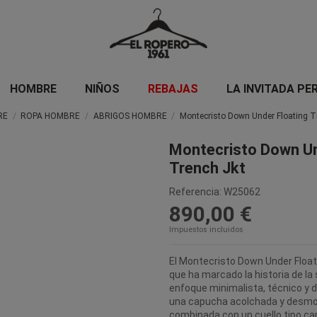
HOMBRE
NIÑOS
REBAJAS
LA INVITADA PE
RE
ROPA HOMBRE
ABRIGOS HOMBRE
Montecristo Down Under Floating T
Montecristo Down Un
Trench Jkt
Referencia:
W25062
890,00 €
Impuestos incluidos
El Montecristo Down Under Floati
que ha marcado la historia de la
enfoque minimalista, técnico y d
una capucha acolchada y desmon
combinada con un cuello tipo ca