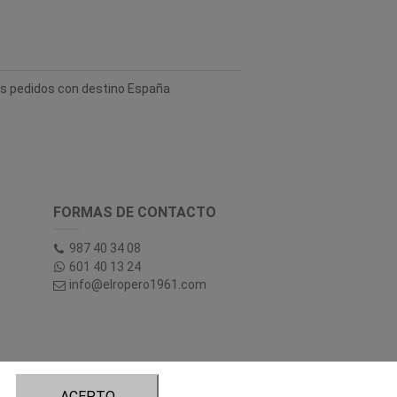
los pedidos con destino España
FORMAS DE CONTACTO
987 40 34 08
601 40 13 24
info@elropero1961.com
ACEPTO
tory