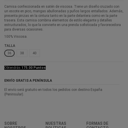
Camisa confeccionada en satén de viscosa. Tiene un diseño cruzado con
un escote en pico, mangas abullonadas y puños largos entallados. Además,
presenta pinzas en la cintura tanto en la parte delantera como en la parte
trasera. Esta camisa combina elementos de estilo elegante y detalles
estructurados, lo que la convierte en una prenda sofisticada y favorecedora
para diversas ocasiones.
100% Viscosa.
TALLA
36
38
40
Obtendrás
175.00 Puntos
ENVÍO GRATIS A PENÍNSULA
El envío será gratuito en todos los pedidos con destino España
(Peninsular).
SOBRE
NUESTRAS
FORMAS DE