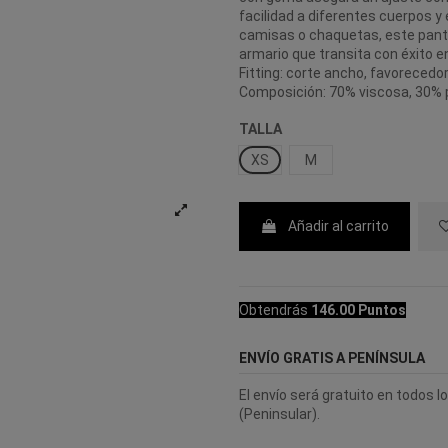
facilidad a diferentes cuerpos y
camisas o chaquetas, este panta
armario que transita con éxito en
Fitting: corte ancho, favorecedo
Composición: 70% viscosa, 30% p
TALLA
XS
M
Añadir al carrito
Obtendrás
146.00 Puntos
ENVÍO GRATIS A PENÍNSULA
El envío será gratuito en todos 
(Peninsular).