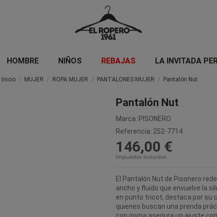
HOMBRE
NIÑOS
REBAJAS
LA INVITADA PE
Inicio
MUJER
ROPA MUJER
PANTALONES MUJER
Pantalón Nut
Pantalón Nut
Marca:
PISONERO
Referencia:
252-7714
146,00 €
Impuestos incluidos
El Pantalón Nut de Pisonero red
ancho y fluido que envuelve la s
en punto tricot, destaca por su c
quienes buscan una prenda prácti
con goma asegura un ajuste conf