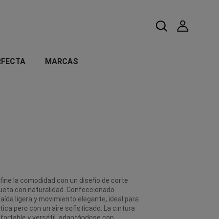
RFECTA
MARCAS
efine la comodidad con un diseño de corte
ilueta con naturalidad. Confeccionado
aída ligera y movimiento elegante, ideal para
ca pero con un aire sofisticado. La cintura
ortable y versátil, adaptándose con