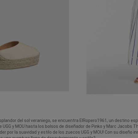
do resplandor del sol veraniego, se encuentra ElRopero1961, un destino e
 UGG y MOU hasta los bolsos de diseñador de Pinko y Marc Jacobs
Th
r por la suavidad y estilo de los zuecos UGG y MOU! Con su diseño inn
ra una aventura llena de descubrimiento y estilo?