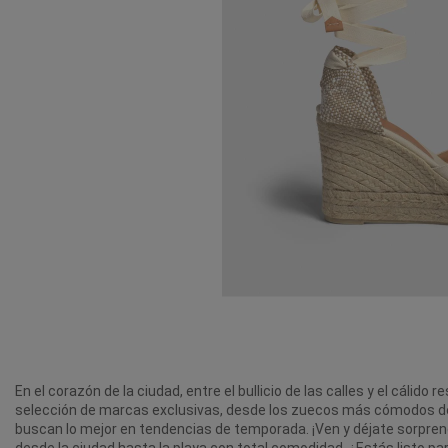
En el corazón de la ciudad, entre el bullicio de las calles y el cáli
selección de marcas exclusivas, desde los zuecos más cómodos de
buscan lo mejor en tendencias de temporada. ¡Ven y déjate sorprende
desde la ciudad hasta la playa con total comodidad. ¿Estás listo pa