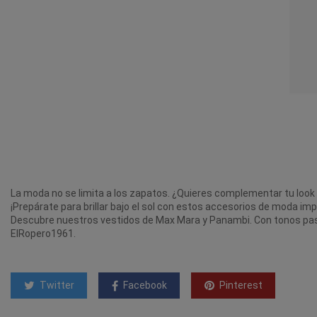
La moda no se limita a los zapatos. ¿Quieres complementar tu loo
¡Prepárate para brillar bajo el sol con estos accesorios de moda imp
Descubre nuestros vestidos de Max Mara y Panambi. Con tonos paste
ElRopero1961.
Twitter
Facebook
Pinterest