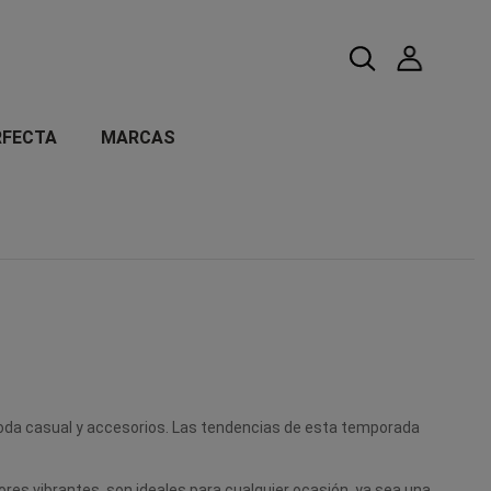
RFECTA
MARCAS
n moda casual y accesorios. Las tendencias de esta temporada
ores vibrantes, son ideales para cualquier ocasión, ya sea una