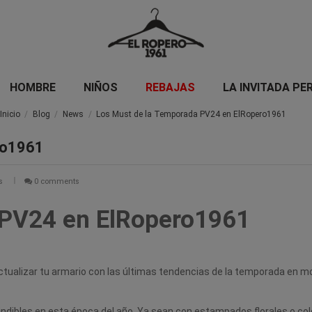
HOMBRE
NIÑOS
REBAJAS
LA INVITADA PE
Inicio
Blog
News
Los Must de la Temporada PV24 en ElRopero1961
ro1961
ws
0 comments
 PV24 en ElRopero1961
de actualizar tu armario con las últimas tendencias de la temporada e
indibles en esta época del año. Ya sean con estampados florales o col