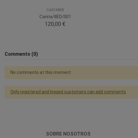
CASTAÑER
Carina/8ED/001
120,00 €
Comments (0)
No comments at this moment
Only registered and logged customers can add comments
SOBRE NOSOTROS