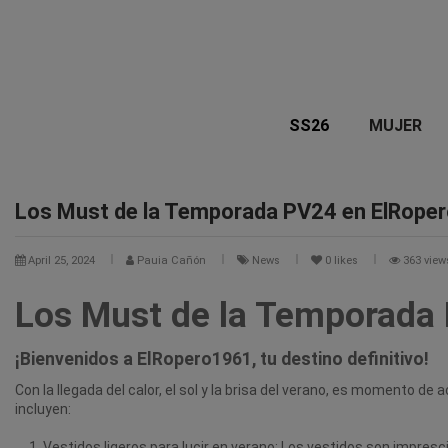
SS26
MUJER
Los Must de la Temporada PV24 en ElRope
April 25, 2024
Pauia Cañón
News
0
likes
363 vie
Los Must de la Temporada
¡Bienvenidos a ElRopero1961, tu destino definitivo!
Con la llegada del calor, el sol y la brisa del verano, es momento 
incluyen:
Vestidos ligeros para lucir en verano: Los vestidos son impresc