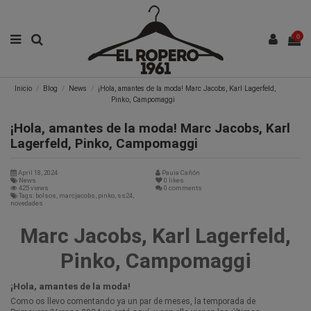
0
Inicio
Blog
News
¡Hola, amantes de la moda! Marc Jacobs, Karl Lagerfeld,
Pinko, Campomaggi
¡Hola, amantes de la moda! Marc Jacobs, Karl
Lagerfeld, Pinko, Campomaggi
April 18, 2024
Pauia Cañón
News
0
likes
425 views
0 comments
Tags: bolsos, marcjacobs, pinko, ss24,
novedades
Marc Jacobs, Karl Lagerfeld,
Pinko, Campomaggi
¡Hola, amantes de la moda!
Como os llevo comentando ya un par de meses, la temporada de