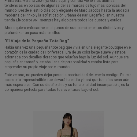
Primavera/Verano 2024 ya está aquí, y con ella vienen las últimas
tendencias en bolsos de algunas de las marcas de lujo más icónicas del
mundo. Desde el estilo clásico y elegante de Marc Jacobs hasta la audacia
moderna de
Pinko
y la sofisticación urbana de
Karl Lagerfeld
, en nuestra
tienda ElRopero1961 siempre hay algo para todos los gustos y estilos.
Ahora quiero enfocarme en algunos de sus complementos distintivos y
profundizar un poco más en ellos.
"El Viaje de la Pequeña Tote Bag"
Había una vez una pequeña tote bag que vivía en una elegante boutique en el
corazón de la ciudad de Ponferrada. Era de un color beige suave y estaba
adornada con detalles dorados que relucían bajo la luz del sol. Aunque era
pequeña en tamaño, estaba llena de personalidad y estaba lista para
emprender su propio viaje por el mundo.
Este verano, no puedes dejar pasar la oportunidad de tenerla contigo. Es ese
accesorio imprescindible que elevará tu estilo y hará que tus días sean aún
más especiales. Con su diseño chic y su funcionalidad incomparable, es la
compañera perfecta para todas tus aventuras bajo el sol.