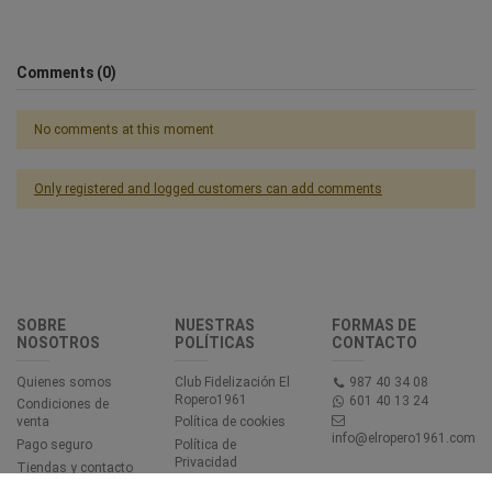
Comments (0)
No comments at this moment
Only registered and logged customers can add comments
SOBRE
NUESTRAS
FORMAS DE
NOSOTROS
POLÍTICAS
CONTACTO
Quienes somos
Club Fidelización El
987 40 34 08
Ropero1961
601 40 13 24
Condiciones de
venta
Política de cookies
info@elropero1961.com
Pago seguro
Política de
Privacidad
Tiendas y contacto
Aviso legal