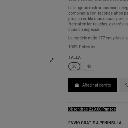
La longitud midi proporciona ele
combinarla con tacones altos pa
para un estilo más casual pero e
frontal en lentejuelas, estarás li
ocasión especial.
La modelo mide 177 cm y lleva la 
100% Poliester.
TALLA
38
40
Añadir al carrito
Obtendrás
229.00 Puntos
ENVÍO GRATIS A PENÍNSULA