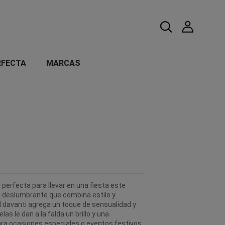
RFECTA
MARCAS
 perfecta para llevar en una fiesta este
a deslumbrante que combina estilo y
ul davanti agrega un toque de sensualidad y
as le dan a la falda un brillo y una
ara ocasiones especiales o eventos festivos.