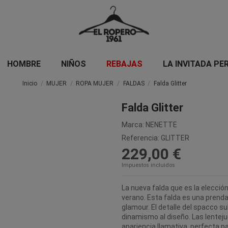
HOMBRE
NIÑOS
REBAJAS
LA INVITADA PE
Inicio
MUJER
ROPA MUJER
FALDAS
Falda Glitter
Falda Glitter
Marca:
NENETTE
Referencia:
GLITTER
229,00 €
Impuestos incluidos
La nueva falda que es la elección
verano. Esta falda es una prend
glamour. El detalle del spacco s
dinamismo al diseño. Las lentejuel
apariencia llamativa, perfecta p