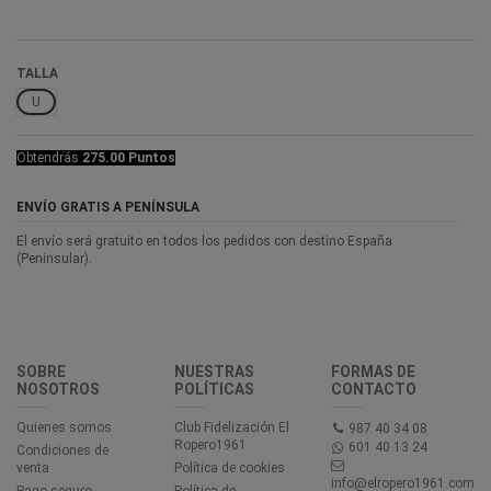
TALLA
U
Obtendrás
275.00 Puntos
ENVÍO GRATIS A PENÍNSULA
El envío será gratuito en todos los pedidos con destino España
(Peninsular).
SOBRE
NUESTRAS
FORMAS DE
NOSOTROS
POLÍTICAS
CONTACTO
Quienes somos
Club Fidelización El
987 40 34 08
Ropero1961
601 40 13 24
Condiciones de
venta
Política de cookies
info@elropero1961.com
Pago seguro
Política de