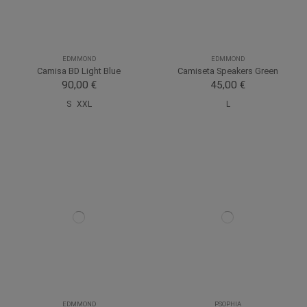
EDMMOND
EDMMOND
Camisa BD Light Blue
Camiseta Speakers Green
90,00 €
45,00 €
S
XXL
L
EDMMOND
PSOPHIA