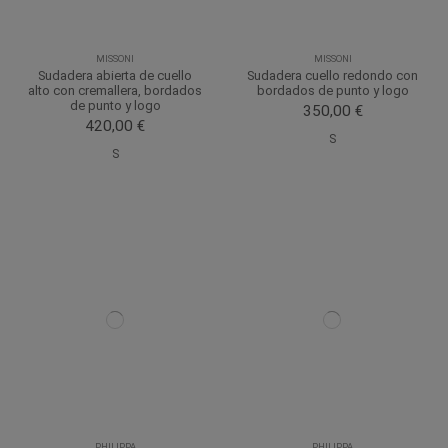
MISSONI
MISSONI
Sudadera abierta de cuello
Sudadera cuello redondo con
alto con cremallera, bordados
bordados de punto y logo
de punto y logo
350,00 €
420,00 €
S
S
PHILIPPA
PHILIPPA