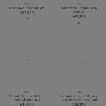
RRD
RRD
Velvet Rave Round Knit Azul
Montecristo Thermo Parka
Wom Jkt
235,00 €
590,00 €
52
44
RRD
RRD
Superduck! Tubic 14 Hood
Superrduck! Tubic 14 Parka
Wom Jkt Burdeaux
Deta Sleeve Wom Jkt Lead
630,00 €
745,00 €