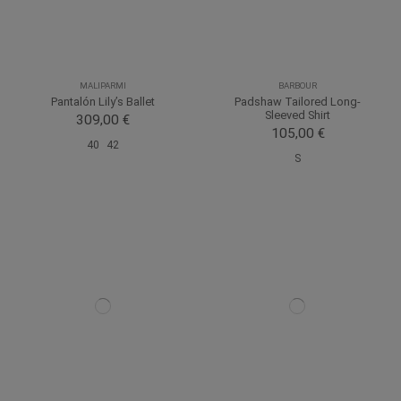
MALIPARMI
BARBOUR
Pantalón Lily’s Ballet
Padshaw Tailored Long-
Sleeved Shirt
309,00 €
105,00 €
40
42
S