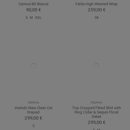
Camisa BD Blanca
Falda High-Waisted Wrap
90,00 €
259,00 €
S
M
XXL
38
PSOPHIA
PSOPHIA
Vestido Naia Clean Cut
Top Cropped Fitted Shirt with
Draped
Ring Collar & Sequin Floral
Detail
299,00 €
299,00 €
S