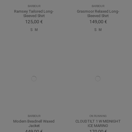
BARBOUR
BARBOUR
Ramsey Tailored Long-
Grasmoor Relaxed Long-
Sleeved Shirt
Sleeved Shirt
125,00 €
149,00 €
S
M
S
M
BARBOUR
ON RUNNING
Modern Beadnell Waxed
CLOUDTILT 1 W MIDNIGHT
Jacket
ICE MARINO
449,00 €
170,00 €