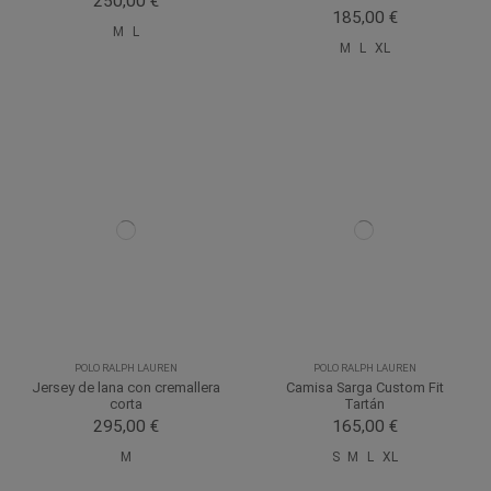
250,00 €
185,00 €
M
L
M
L
XL
POLO RALPH LAUREN
POLO RALPH LAUREN
Jersey de lana con cremallera
Camisa Sarga Custom Fit
corta
Tartán
295,00 €
165,00 €
M
S
M
L
XL