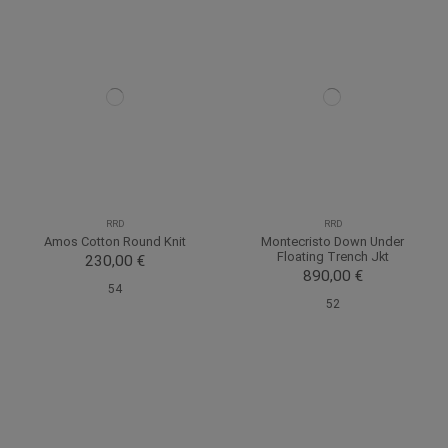
RRD
RRD
Amos Cotton Round Knit
Montecristo Down Under
Floating Trench Jkt
230,00 €
890,00 €
54
52