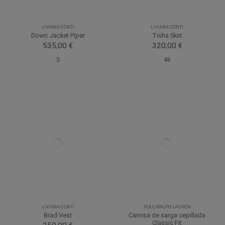
LIVIANA CONTI
LIVIANA CONTI
Down Jacket Piper
Tisha Skirt
535,00 €
320,00 €
S
46
LIVIANA CONTI
POLO RALPH LAUREN
Brad Vest
Camisa de sarga cepillada
Classic Fit