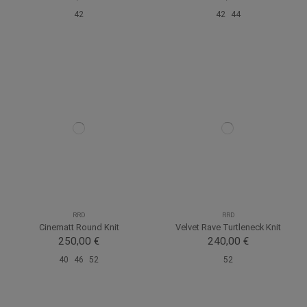
42
42
44
RRD
RRD
Cinematt Round Knit
Velvet Rave Turtleneck Knit
250,00 €
240,00 €
40
46
52
52