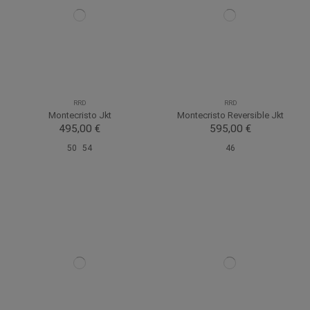
RRD
RRD
Montecristo Jkt
Montecristo Reversible Jkt
495,00 €
595,00 €
50
54
46