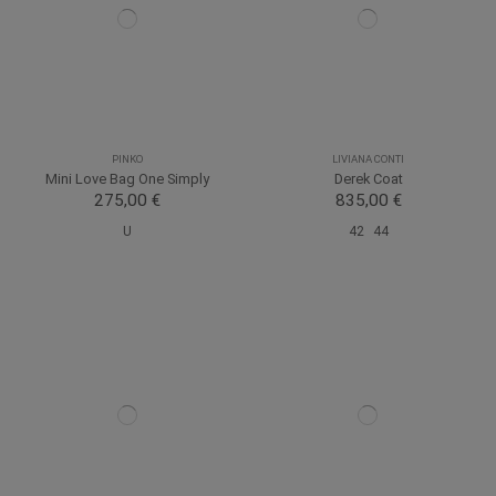
PINKO
LIVIANA CONTI
Mini Love Bag One Simply
Derek Coat
275,00 €
835,00 €
U
42
44