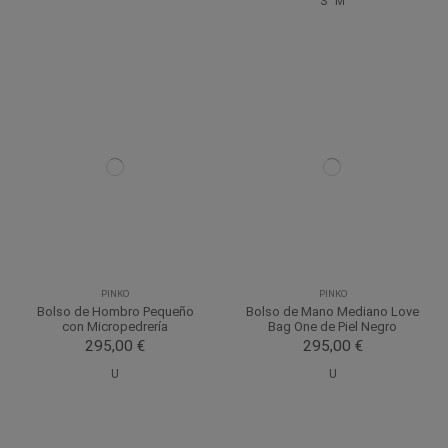
S
M
PINKO
PINKO
Bolso de Hombro Pequeño
Bolso de Mano Mediano Love
con Micropedrería
Bag One de Piel Negro
295,00 €
295,00 €
U
U