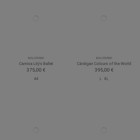
MALIPARMI
MALIPARMI
Camisa Lily’s Ballet
Cárdigan Colours of the World
375,00 €
395,00 €
44
L
XL