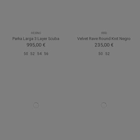
HERNO
RRD
Parka Larga 3 Layer Scuba
Velvet Rave Round Knit Negro
995,00 €
235,00 €
50
52
54
56
50
52