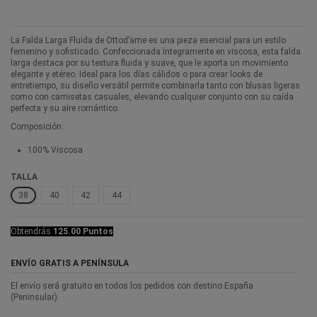
La Falda Larga Fluida de Ottod’ame es una pieza esencial para un estilo
femenino y sofisticado. Confeccionada íntegramente en viscosa, esta falda
larga destaca por su textura fluida y suave, que le aporta un movimiento
elegante y etéreo. Ideal para los días cálidos o para crear looks de
entretiempo, su diseño versátil permite combinarla tanto con blusas ligeras
como con camisetas casuales, elevando cualquier conjunto con su caída
perfecta y su aire romántico.
Composición:
100% Viscosa
TALLA
38
40
42
44
Obtendrás
125.00 Puntos
ENVÍO GRATIS A PENÍNSULA
El envío será gratuito en todos los pedidos con destino España
(Peninsular).