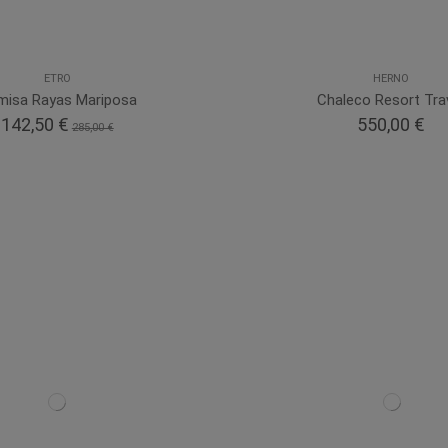
ETRO
HERNO
misa Rayas Mariposa
Chaleco Resort Tra
142,50 €
550,00 €
285,00 €