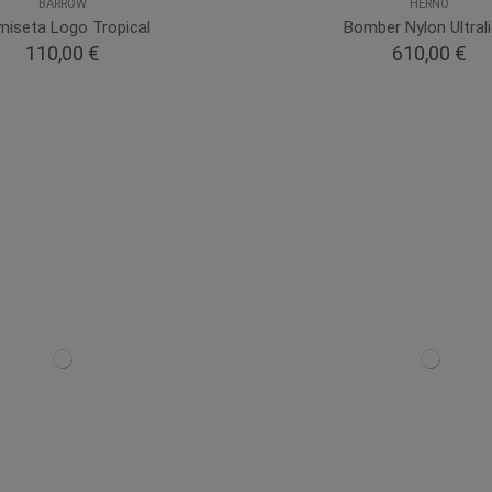
BARROW
HERNO
iseta Logo Tropical
Bomber Nylon Ultral
110,00 €
610,00 €