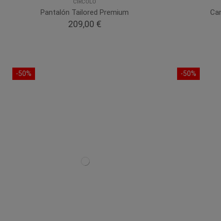
CIRCOLO
Pantalón Tailored Premium
Cam
209,00 €
-50%
-50%