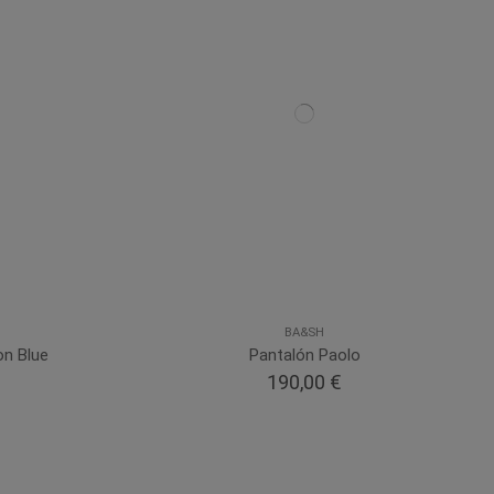
BA&SH
on Blue
Pantalón Paolo
190,00 €