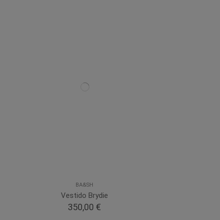
BA&SH
Vestido Brydie
350,00 €