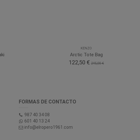
KENZO
aki
Arctic Tote Bag
122,50 €
245,00 €
FORMAS DE CONTACTO
987 40 34 08
601 40 13 24
info@elropero1961.com