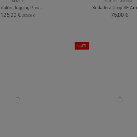
KENZO
SPACE FLAMINGO
ntalón Jogging Pana
Sudadera Crop SF Ama
125,00 €
75,00 €
250,00 €
-50%