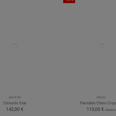
ANIYE BY
KENZO
Cinturón Star
Pantalón Chino Cro
142,00 €
110,00 €
220,00 €