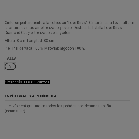
Cinturón perteneciente a la colección "Love Birds". Cinturón para llevar alto en
la cintura de macramé trenzado y cuero. Destaca la hebilla Love Birds
Diamond Cut y el trenzado del algodón.
Altura: 8 cm. Longitud: 88 cm.
Piel: Piel de vaca 100%. Material: algodón 100%.
TALLA
M
Obtendrás
119.00 Puntos
ENVÍO GRATIS A PENÍNSULA
El envío será gratuito en todos los pedidos con destino España
(Peninsular).