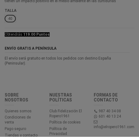
tienen un impacto positivo en el medio ambiente en las curtidurías
TALLA
40
Obtendrás
119.00 Puntos
ENVÍO GRATIS A PENÍNSULA
El envío será gratuito en todos los pedidos con destino España
(Peninsular).
SOBRE
NUESTRAS
FORMAS DE
NOSOTROS
POLÍTICAS
CONTACTO
Quienes somos
Club Fidelización El
987 40 34 08
Ropero1961
601 40 13 24
Condiciones de
venta
Política de cookies
info@elropero1961.com
Pago seguro
Política de
Privacidad
Tiendas y contacto