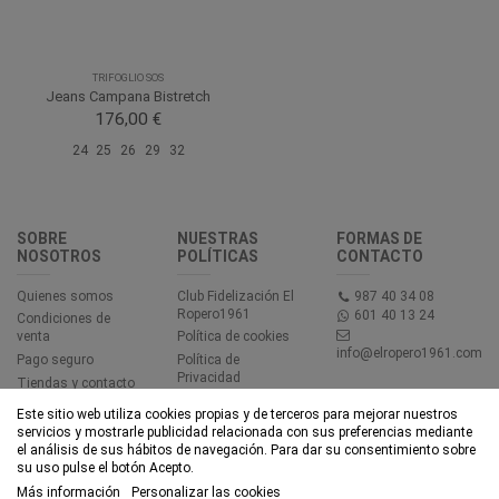
TRIFOGLIO SOS
Jeans Campana Bistretch
176,00 €
24
25
26
29
32
SOBRE
NUESTRAS
FORMAS DE
NOSOTROS
POLÍTICAS
CONTACTO
Quienes somos
Club Fidelización El
987 40 34 08
Ropero1961
601 40 13 24
Condiciones de
venta
Política de cookies
info@elropero1961.com
Pago seguro
Política de
Privacidad
Tiendas y contacto
Aviso legal
Este sitio web utiliza cookies propias y de terceros para mejorar nuestros
Accesibilidad
servicios y mostrarle publicidad relacionada con sus preferencias mediante
el análisis de sus hábitos de navegación. Para dar su consentimiento sobre
su uso pulse el botón Acepto.
© EL ROPERO 1961 - Todos los derechos reservados - Powered by
Más información
Personalizar las cookies