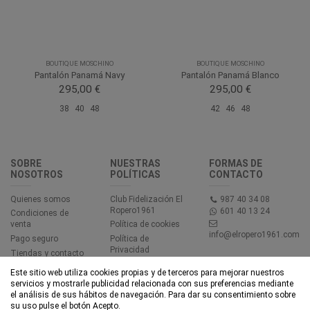
BOUTIQUE MOSCHINO
BOUTIQUE MOSCHINO
Pantalón Panamá Navy
Pantalón Panamá Blanco
295,00 €
295,00 €
38
40
48
42
46
48
SOBRE
NUESTRAS
FORMAS DE
NOSOTROS
POLÍTICAS
CONTACTO
Quienes somos
Club Fidelización El
987 40 34 08
Ropero1961
601 40 13 24
Condiciones de
venta
Política de cookies
info@elropero1961.com
Pago seguro
Política de
Privacidad
Tiendas y contacto
Aviso legal
Este sitio web utiliza cookies propias y de terceros para mejorar nuestros
Accesibilidad
servicios y mostrarle publicidad relacionada con sus preferencias mediante
el análisis de sus hábitos de navegación. Para dar su consentimiento sobre
su uso pulse el botón Acepto.