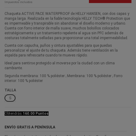
Impuestos incluidos
Chaqueta ACTIVE PACE WATERPROOF de HELLY HANSEN, con dos capas y
manga larga. Realizada en la fiable tecnología HELLY TECH® Protection que
es impermeable y transpirable sin abandonar el diseño moderno y urbano.
Cuenta con forro interior de malla suave, muchos bolsillos colocados
estratégicamente y un tratamiento repelente al agua sin PFC además de
costuras totalmente selladas para proporcionar una total impermeabilidad.
Cuenta con capucha, puños y cintura ajustables para que puedas
personalizar el ajuste de tu chaqueta. Además tiene ventilación en la
espalda para refrescarte cuando te mueves rápido.
Ideal para sentirse protegido al moverse por la ciudad con un clima
cambiante.
Segunda membrana: 100 % poliéster ; Membrana: 100 % poliéster ; Forro
interior: 100 % poliéster
TALLA
S
Obtendrás
160.00 Puntos
ENVÍO GRATIS A PENÍNSULA