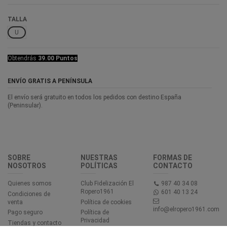
TALLA
U
Obtendrás
39.00 Puntos
ENVÍO GRATIS A PENÍNSULA
El envío será gratuito en todos los pedidos con destino España
(Peninsular).
SOBRE
NUESTRAS
FORMAS DE
NOSOTROS
POLÍTICAS
CONTACTO
Quienes somos
Club Fidelización El
987 40 34 08
Ropero1961
601 40 13 24
Condiciones de
venta
Política de cookies
info@elropero1961.com
Pago seguro
Política de
Privacidad
Tiendas y contacto