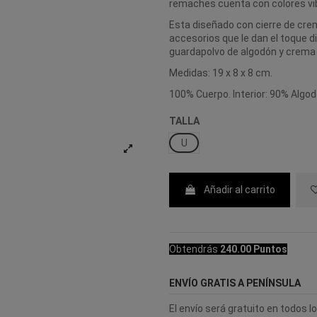
remaches cuenta con colores vibr
Esta diseñado con cierre de cre
accesorios que le dan el toque di
guardapolvo de algodón y crema 
Medidas: 19 x 8 x 8 cm.
100% Cuerpo. Interior: 90% Algo
TALLA
U
Añadir al carrito
Obtendrás
240.00 Puntos
ENVÍO GRATIS A PENÍNSULA
El envío será gratuito en todos 