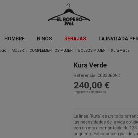
HOMBRE
NIÑOS
REBAJAS
LA INVITADA PE
nicio
MUJER
COMPLEMENTOS MUJER
BOLSOS MUJER
Kura Verde
Kura Verde
Referencia:
C033060ND
240,00 €
Impuestos incluidos
La línea "Kura" es un todo terr
las necesidades de la vida cotidi
con un asa desmontable de 128 
pequeña. Fabricado en piel de v