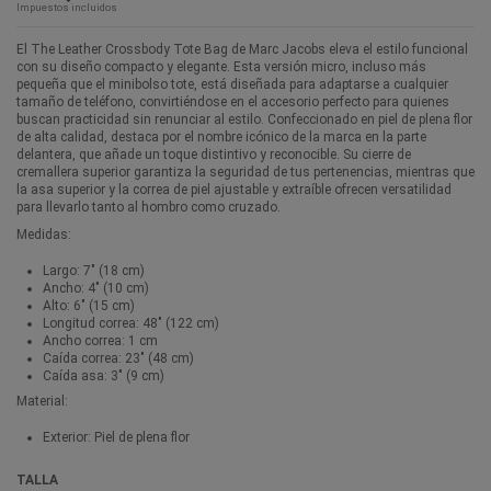
Impuestos incluidos
El The Leather Crossbody Tote Bag de Marc Jacobs eleva el estilo funcional
con su diseño compacto y elegante. Esta versión micro, incluso más
pequeña que el minibolso tote, está diseñada para adaptarse a cualquier
tamaño de teléfono, convirtiéndose en el accesorio perfecto para quienes
buscan practicidad sin renunciar al estilo. Confeccionado en piel de plena flor
de alta calidad, destaca por el nombre icónico de la marca en la parte
delantera, que añade un toque distintivo y reconocible. Su cierre de
cremallera superior garantiza la seguridad de tus pertenencias, mientras que
la asa superior y la correa de piel ajustable y extraíble ofrecen versatilidad
para llevarlo tanto al hombro como cruzado.
Medidas:
Largo: 7" (18 cm)
Ancho: 4" (10 cm)
Alto: 6" (15 cm)
Longitud correa: 48" (122 cm)
Ancho correa: 1 cm
Caída correa: 23" (48 cm)
Caída asa: 3" (9 cm)
Material:
Exterior: Piel de plena flor
TALLA