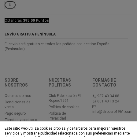
U
Obtendrás
395.00 Puntos
ENVÍO GRATIS A PENÍNSULA
El envío será gratuito en todos los pedidos con destino España
(Peninsular).
SOBRE
NUESTRAS
FORMAS DE
NOSOTROS
POLÍTICAS
CONTACTO
Quienes somos
Club Fidelización El
987 40 34 08
Ropero1961
601 40 13 24
Condiciones de
venta
Política de cookies
info@elropero1961.com
Pago seguro
Política de
Privacidad
Tiendas y contacto
Aviso legal
Este sitio web utiliza cookies propias y de terceros para mejorar nuestros
Accesibilidad
servicios y mostrarle publicidad relacionada con sus preferencias mediante