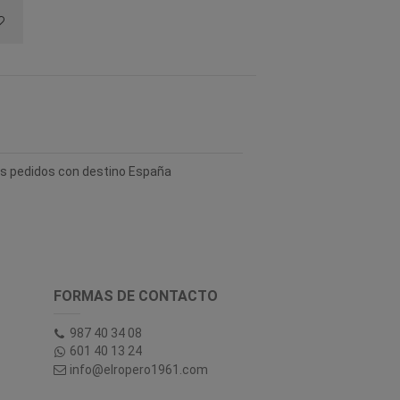
los pedidos con destino España
FORMAS DE CONTACTO
987 40 34 08
601 40 13 24
info@elropero1961.com