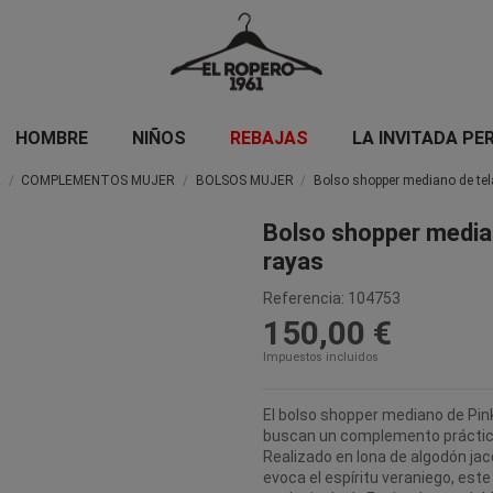
HOMBRE
NIÑOS
REBAJAS
LA INVITADA PE
R
COMPLEMENTOS MUJER
BOLSOS MUJER
Bolso shopper mediano de tel
Bolso shopper median
rayas
Referencia:
104753
150,00 €
Impuestos incluidos
El bolso shopper mediano de Pink
buscan un complemento práctico 
Realizado en lona de algodón jac
evoca el espíritu veraniego, est