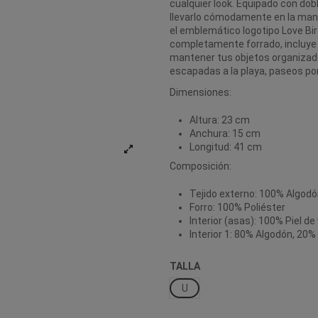
cualquier look. Equipado con dob
llevarlo cómodamente en la mano
el emblemático logotipo Love Bird
completamente forrado, incluye u
mantener tus objetos organizad
escapadas a la playa, paseos por
Dimensiones:
Altura: 23 cm
Anchura: 15 cm
Longitud: 41 cm
Composición:
Tejido externo: 100% Algod
Forro: 100% Poliéster
Interior (asas): 100% Piel de
Interior 1: 80% Algodón, 20%
TALLA
U