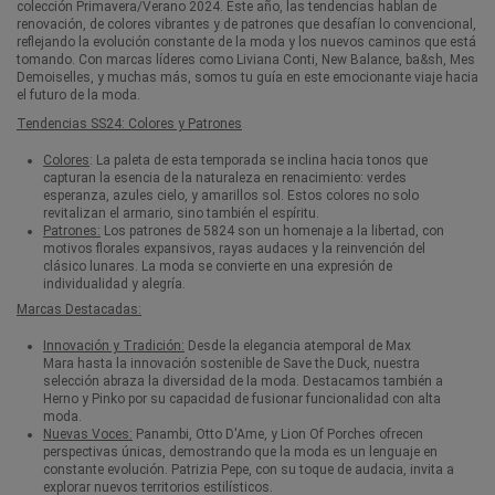
colección
Primavera/Verano 2024
. Este año, las tendencias hablan de
renovación, de colores vibrantes y de patrones que desafían lo convencional,
reflejando la evolución constante de la moda y los nuevos caminos que está
tomando. Con marcas líderes como Liviana Conti, New Balance, ba&sh, Mes
Demoiselles, y muchas más, somos tu guía en este emocionante viaje hacia
el futuro de la moda.
Tendencias SS24: Colores y Patrones
Colores
: La paleta de esta temporada se inclina hacia tonos que
capturan la esencia de la naturaleza en renacimiento: verdes
esperanza, azules cielo, y amarillos sol. Estos colores no solo
revitalizan el armario, sino también el espíritu.
Patrones:
Los patrones de 5824 son un homenaje a la libertad, con
motivos florales expansivos, rayas audaces y la reinvención del
clásico lunares. La moda se convierte en una expresión de
individualidad y alegría.
Marcas Destacadas:
Innovación y Tradición:
Desde la elegancia atemporal de
Max
Mara
hasta la innovación sostenible de Save the Duck, nuestra
selección abraza la diversidad de la moda. Destacamos también a
Herno y Pinko por su capacidad de fusionar funcionalidad con alta
moda.
Nuevas Voces:
Panambi
,
Otto D'Ame
, y Lion Of Porches ofrecen
perspectivas únicas, demostrando que la moda es un lenguaje en
constante evolución. Patrizia Pepe, con su toque de audacia, invita a
explorar nuevos territorios estilísticos.