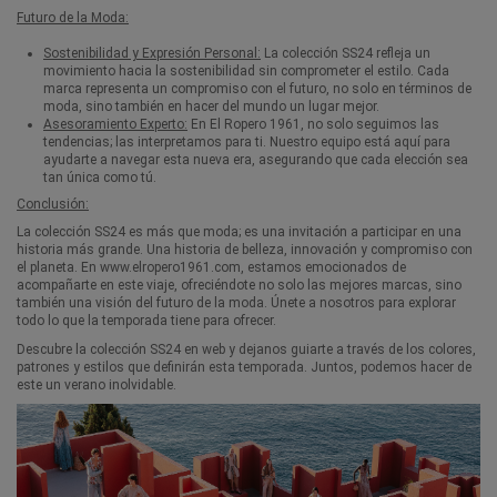
Futuro de la Moda:
Sostenibilidad y Expresión Personal:
La colección SS24 refleja un
movimiento hacia la sostenibilidad sin comprometer el estilo. Cada
marca representa un compromiso con el futuro, no solo en términos de
moda, sino también en hacer del mundo un lugar mejor.
Asesoramiento Experto:
En El Ropero 1961, no solo seguimos las
tendencias; las interpretamos para ti. Nuestro equipo está aquí para
ayudarte a navegar esta nueva era, asegurando que cada elección sea
tan única como tú.
Conclusión:
La colección SS24 es más que moda; es una invitación a participar en una
historia más grande. Una historia de belleza, innovación y compromiso con
el planeta. En www.elropero1961.com, estamos emocionados de
acompañarte en este viaje, ofreciéndote no solo las mejores marcas, sino
también una visión del futuro de la moda. Únete a nosotros para explorar
todo lo que la temporada tiene para ofrecer.
Descubre la colección SS24 en web y dejanos guiarte a través de los colores,
patrones y estilos que definirán esta temporada. Juntos, podemos hacer de
este un verano inolvidable.