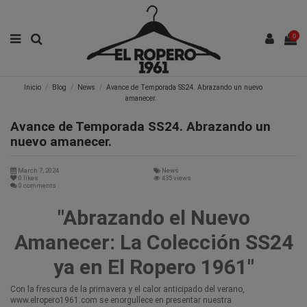
0
Inicio
Blog
News
Avance de Temporada SS24. Abrazando un nuevo
amanecer.
Avance de Temporada SS24. Abrazando un
nuevo amanecer.
March 7, 2024
News
0
likes
435 views
0 comments
"Abrazando el Nuevo
Amanecer: La Colección SS24
ya en El Ropero 1961"
Con la frescura de la primavera y el calor anticipado del verano,
www.elropero1961.com
se enorgullece en presentar nuestra