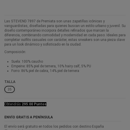
Las STEVEND 7897 de Premiata son unas zapatillas icónicas y
vanguardistas, diseñadas para quienes buscan un estilo urbano y juvenil. Su
diseño contemporáneo incorpora detalles refinados que marcan la
diferencia, combinando comodidad y modernidad en cada paso. Ideales para
completar outfits casuales con carácter, estas sneakers son una pieza clave
para un look dinámico y sofisticado en la ciudad.
Composición:
Suela: 100% caucho
Empeine: 85% piel de ternera, 10% hairy calf, 5% PU
Forro: 86% piel de cabra, 14% piel de ternera
TALLA
35
Obtendrás
295.00 Puntos
ENVÍO GRATIS A PENÍNSULA
El envío será gratuito en todos los pedidos con destino España