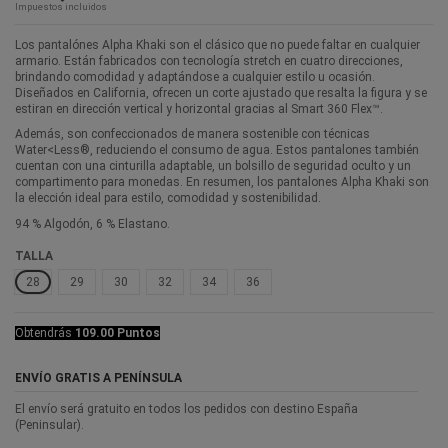
Impuestos incluidos
Los pantalónes Alpha Khaki son el clásico que no puede faltar en cualquier
armario. Están fabricados con tecnología stretch en cuatro direcciones,
brindando comodidad y adaptándose a cualquier estilo u ocasión.
Diseñados en California, ofrecen un corte ajustado que resalta la figura y se
estiran en dirección vertical y horizontal gracias al Smart 360 Flex™.
Además, son confeccionados de manera sostenible con técnicas
Water<Less®, reduciendo el consumo de agua. Estos pantalones también
cuentan con una cinturilla adaptable, un bolsillo de seguridad oculto y un
compartimento para monedas. En resumen, los pantalones Alpha Khaki son
la elección ideal para estilo, comodidad y sostenibilidad.
94 % Algodón, 6 % Elastano.
TALLA
28
29
30
32
34
36
Obtendrás
109.00 Puntos
ENVÍO GRATIS A PENÍNSULA
El envío será gratuito en todos los pedidos con destino España
(Peninsular).