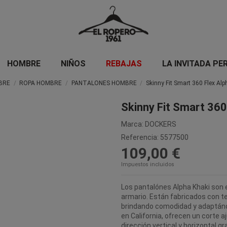
HOMBRE
NIÑOS
REBAJAS
LA INVITADA PE
BRE
ROPA HOMBRE
PANTALONES HOMBRE
Skinny Fit Smart 360 Flex Alp
Skinny Fit Smart 360 
Marca:
DOCKERS
Referencia:
5577500
109,00 €
Impuestos incluidos
Los pantalónes Alpha Khaki son e
armario. Están fabricados con te
brindando comodidad y adaptándo
en California, ofrecen un corte a
dirección vertical y horizontal g