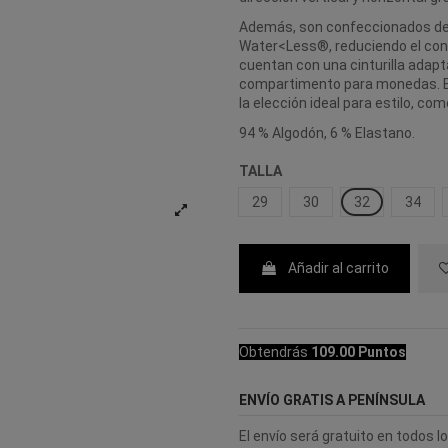
Además, son confeccionados de
Water<Less®, reduciendo el co
cuentan con una cinturilla adapta
compartimento para monedas. En
la elección ideal para estilo, com
94 % Algodón, 6 % Elastano.
TALLA
29
30
32
34
Añadir al carrito
Obtendrás
109.00 Puntos
ENVÍO GRATIS A PENÍNSULA
El envío será gratuito en todos 