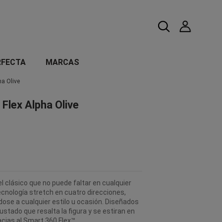
RFECTA
MARCAS
ha Olive
Flex Alpha Olive
l clásico que no puede faltar en cualquier
cnología stretch en cuatro direcciones,
se a cualquier estilo u ocasión. Diseñados
justado que resalta la figura y se estiran en
racias al Smart 360 Flex™.