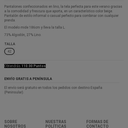
Pantalones confeccionados en lino, la tela perfecta para este verano gracias
a la comodidad y frescura que aporta, en un característico color beige.
Pantalón de estilo informal o casual perfecto para combinar con cualquier
prenda.
El modelo mide 186cm y lleva la talla L.
73% Algodón, 27% Lino.
TALLA
42
Obtendrás
110.00 Puntos
ENVÍO GRATIS A PENÍNSULA
El envío será gratuito en todos los pedidos con destino España
(Peninsular).
SOBRE
NUESTRAS
FORMAS DE
NOSOTROS
POLÍTICAS
CONTACTO