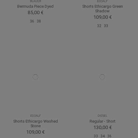
BLAUER
ECOALF
Bermuda Piece Dyed
Shorts Ethicargo Green
Shadow
85,00 €
109,00 €
36
38
32
33
ECOALF
DIESEL
Shorts Ethicargo Washed
Regular - Short
Stone
130,00 €
109,00 €
33
34
36