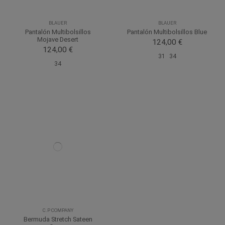
BLAUER
BLAUER
Pantalón Multibolsillos
Pantalón Multibolsillos Blue
Mojave Desert
124,00 €
124,00 €
31
34
34
C.P COMPANY
Bermuda Stretch Sateen