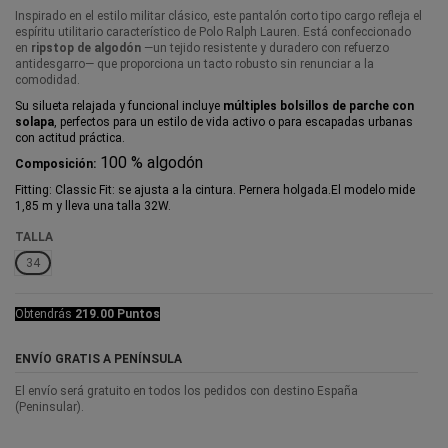
Inspirado en el estilo militar clásico, este pantalón corto tipo cargo refleja el
espíritu utilitario característico de Polo Ralph Lauren. Está confeccionado
en
ripstop de algodón
—un tejido resistente y duradero con refuerzo
antidesgarro— que proporciona un tacto robusto sin renunciar a la
comodidad.
Su silueta relajada y funcional incluye
múltiples bolsillos de parche con
solapa
, perfectos para un estilo de vida activo o para escapadas urbanas
con actitud práctica.
100 % algodón
Composición:
Fitting: Classic Fit: se ajusta a la cintura. Pernera holgada.El modelo mide
1,85 m y lleva una talla 32W.
TALLA
34
Obtendrás
219.00 Puntos
ENVÍO GRATIS A PENÍNSULA
El envío será gratuito en todos los pedidos con destino España
(Peninsular).