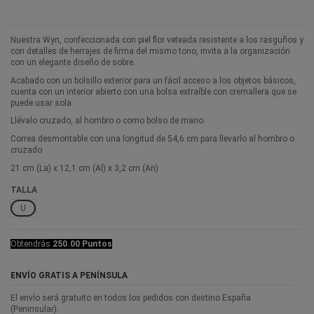
Nuestra Wyn, confeccionada con piel flor veteada resistente a los rasguños y
con detalles de herrajes de firma del mismo tono, invita a la organización
con un elegante diseño de sobre.
Acabado con un bolsillo exterior para un fácil acceso a los objetos básicos,
cuenta con un interior abierto con una bolsa extraíble con cremallera que se
puede usar sola.
Llévalo cruzado, al hombro o como bolso de mano.
Correa desmontable con una longitud de 54,6 cm para llevarlo al hombro o
cruzado
21 cm (La) x 12,1 cm (Al) x 3,2 cm (An)
TALLA
U
Obtendrás
250.00 Puntos
ENVÍO GRATIS A PENÍNSULA
El envío será gratuito en todos los pedidos con destino España
(Peninsular).