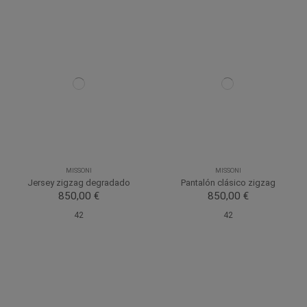
MISSONI
MISSONI
Jersey zigzag degradado
Pantalón clásico zigzag
850,00 €
850,00 €
42
42