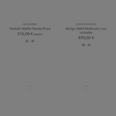
MALIPARMI
EDWARD ACHOUR
Vestido Myrtle Paisley Rosa
Abrigo Natté Multicolor con
cristales
316,00 €
395,00 €
895,00 €
42
48
40
42