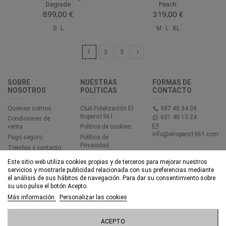
Degrade
Peach
899,00 €
319,00 €
S
L
M
L
XL
1
2
3
SOBRE
NUESTRAS
FORMAS DE
NOSOTROS
POLÍTICAS
CONTACTO
Quienes somos
Club Fidelización El
987 40 34 08
Ropero1961
601 40 13 24
Condiciones de
venta
Política de cookies
info@elropero1961.com
Pago seguro
Política de
Privacidad
Tiendas y contacto
Aviso legal
Este sitio web utiliza cookies propias y de terceros para mejorar nuestros
Accesibilidad
servicios y mostrarle publicidad relacionada con sus preferencias mediante
el análisis de sus hábitos de navegación. Para dar su consentimiento sobre
su uso pulse el botón Acepto.
© EL ROPERO 1961 - Todos los derechos reservados - Powered by
Más información
Personalizar las cookies
bytefactory
ACEPTO