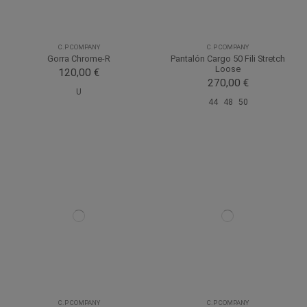
C.P COMPANY
C.P COMPANY
Gorra Chrome-R
Pantalón Cargo 50 Fili Stretch
Loose
120,00 €
270,00 €
U
44
48
50
C.P COMPANY
C.P COMPANY