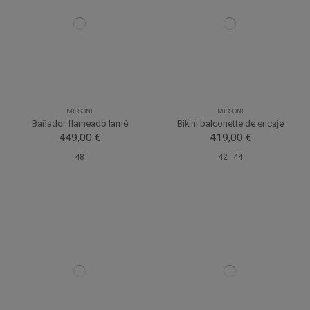
MISSONI
MISSONI
Bañador flameado lamé
Bikini balconette de encaje
449,00 €
419,00 €
48
42
44