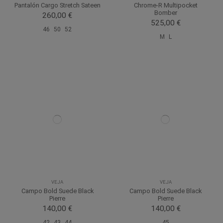
Pantalón Cargo Stretch Sateen
Chrome-R Multipocket
Bomber
260,00 €
525,00 €
46
50
52
M
L
VEJA
VEJA
Campo Bold Suede Black
Campo Bold Suede Black
Pierre
Pierre
140,00 €
140,00 €
42
43
44
45