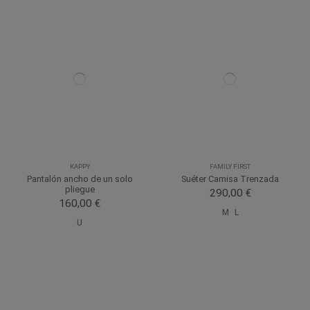
KAPPY
FAMILY FIRST
Pantalón ancho de un solo
Suéter Camisa Trenzada
pliegue
290,00 €
160,00 €
M
L
U