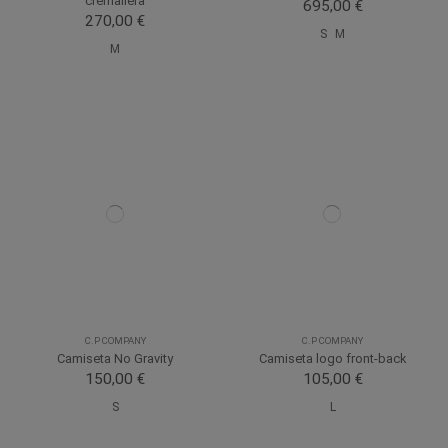
cremallera
695,00 €
270,00 €
S
M
M
C.P COMPANY
C.P COMPANY
Camiseta No Gravity
Camiseta logo front-back
150,00 €
105,00 €
S
L