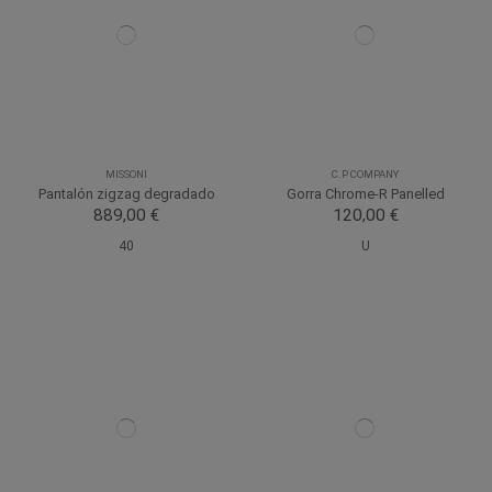
MISSONI
C.P COMPANY
Pantalón zigzag degradado
Gorra Chrome-R Panelled
889,00 €
120,00 €
40
U