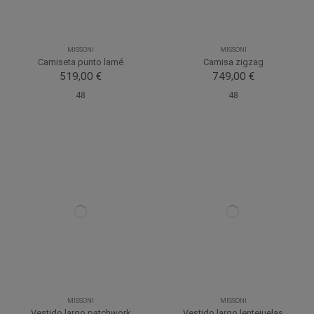
MISSONI
MISSONI
Camiseta punto lamé
Camisa zigzag
519,00 €
749,00 €
48
48
MISSONI
MISSONI
Vestido largo patchwork
Vestido largo lentejuelas