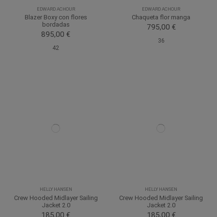
EDWARD ACHOUR
EDWARD ACHOUR
Blazer Boxy con flores
Chaqueta flor manga
bordadas
795,00 €
895,00 €
36
42
HELLY HANSEN
HELLY HANSEN
Crew Hooded Midlayer Sailing
Crew Hooded Midlayer Sailing
Jacket 2.0
Jacket 2.0
185,00 €
185,00 €