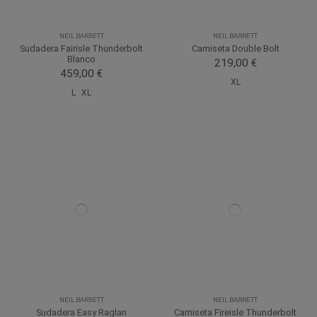
NEIL BARRETT
NEIL BARRETT
Sudadera Fairisle Thunderbolt
Camiseta Double Bolt
Blanco
219,00 €
459,00 €
XL
L
XL
NEIL BARRETT
NEIL BARRETT
Sudadera Easy Raglan
Camiseta Fireisle Thunderbolt