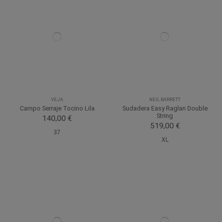
VEJA
NEIL BARRETT
Campo Serraje Tocino Lila
Sudadera Easy Raglan Double
String
140,00 €
519,00 €
37
XL