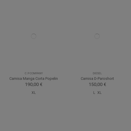
C.P COMPANY
DIESEL
Camisa Manga Corta Popelin
Camisa D-Paroshort
190,00 €
150,00 €
XL
L
XL