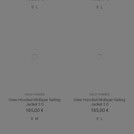
S
L
S
L
HELLY HANSEN
HELLY HANSEN
Crew Hooded Midlayer Sailing
Crew Hooded Midlayer Sailing
Jacket 2.0
Jacket 2.0
185,00 €
185,00 €
S
M
S
L