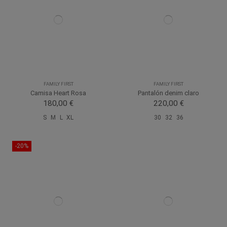
FAMILY FIRST
FAMILY FIRST
Camisa Heart Rosa
Pantalón denim claro
180,00 €
220,00 €
S
M
L
XL
30
32
36
-20%