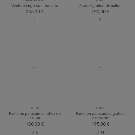
PATRIZIA PEPE
AUTRY
Vestido largo con fruncido
Anorak gráfico de nailon
245,00 €
290,00 €
1
S
AUTRY
AUTRY
Pantalón paracaídas reflex de
Pantalón paracaídas gráfico
nailon
de nailon
180,00 €
195,00 €
S
L
S
M