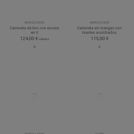
PATRIZIA PEPE
PATRIZIA PEPE
Camiseta de lino con escote
Camiseta sin mangas con
en V
tirantes acolchados
124,00 €
115,00 €
155,00 €
0
3