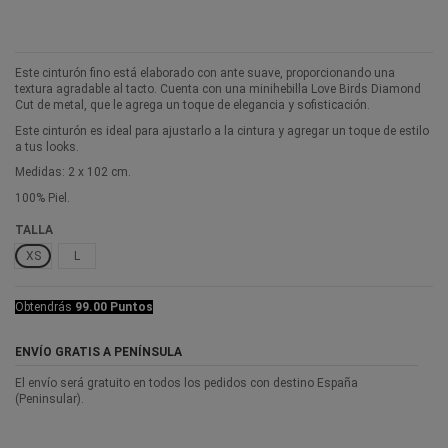
Este cinturón fino está elaborado con ante suave, proporcionando una
textura agradable al tacto. Cuenta con una minihebilla Love Birds Diamond
Cut de metal, que le agrega un toque de elegancia y sofisticación.
Este cinturón es ideal para ajustarlo a la cintura y agregar un toque de estilo
a tus looks.
Medidas: 2 x 102 cm.
100% Piel.
TALLA
XS
L
Obtendrás
99.00 Puntos
ENVÍO GRATIS A PENÍNSULA
El envío será gratuito en todos los pedidos con destino España
(Peninsular).