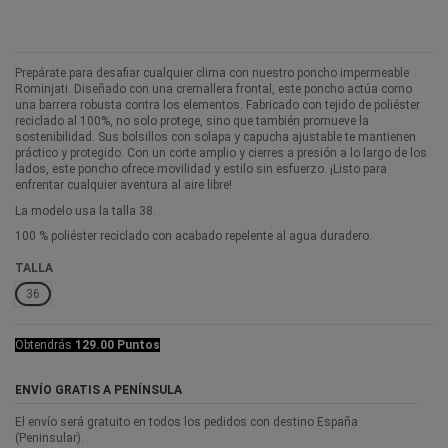
Prepárate para desafiar cualquier clima con nuestro poncho impermeable
Rominjati. Diseñado con una cremallera frontal, este poncho actúa como
una barrera robusta contra los elementos. Fabricado con tejido de poliéster
reciclado al 100%, no solo protege, sino que también promueve la
sostenibilidad. Sus bolsillos con solapa y capucha ajustable te mantienen
práctico y protegido. Con un corte amplio y cierres a presión a lo largo de los
lados, este poncho ofrece movilidad y estilo sin esfuerzo. ¡Listo para
enfrentar cualquier aventura al aire libre!
La modelo usa la talla 38.
100 % poliéster reciclado con acabado repelente al agua duradero.
TALLA
36
Obtendrás
129.00 Puntos
ENVÍO GRATIS A PENÍNSULA
El envío será gratuito en todos los pedidos con destino España
(Peninsular).