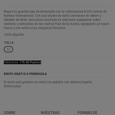
Mejora tu guardarropa de temporada con la sobrecamisa B.Intl Lorimer de
Barbour International. Con una silueta de estilo camionero en denim y
detalles de latón, esta pieza recortada es ideal para superponer sobre
vestidos y camisetas en las noches frías de la ciudad, agregando un toque
fresco y con estilo a tus conjuntos favoritos.
100% Algodón.
TALLA
12
Obtendrás
175.00 Puntos
ENVÍO GRATIS A PENÍNSULA
El envío será gratuito en todos los pedidos con destino España
(Peninsular).
SOBRE
NUESTRAS
FORMAS DE